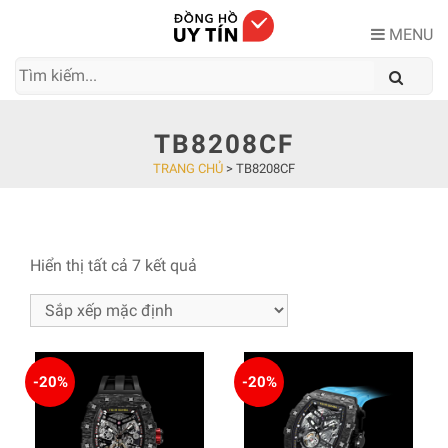
Skip
to
MENU
content
TB8208CF
TRANG CHỦ
>
TB8208CF
Hiển thị tất cả 7 kết quả
-20%
-20%