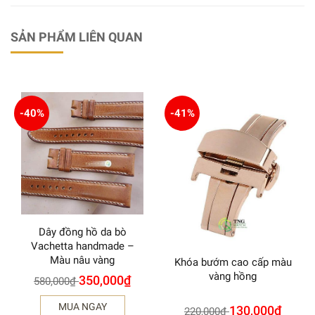
SẢN PHẨM LIÊN QUAN
-40%
-41%
Dây đồng hồ da bò
Vachetta handmade –
Màu nâu vàng
Khóa bướm cao cấp màu
vàng hồng
350,000
₫
580,000
₫
MUA NGAY
130,000
₫
220,000
₫