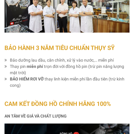
BẢO HÀNH 3 NĂM TIÊU CHUẨN THỤY SỸ
Bảo dưỡng lau dầu, căn chỉnh, xử lý vào nước,… miễn phí
Thay pin
miễn phí
trọn đời với đồng hồ pin (trừ pin năng lượng
mặt trời)
BẢO HIỂM RƠI VỠ
thay linh kiện miễn phí lần đầu tiên (trừ kính
cong)
CAM KẾT ĐỒNG HỒ CHÍNH HÃNG 100%
AN TÂM VỀ GIÁ VÀ CHẤT LƯỢNG