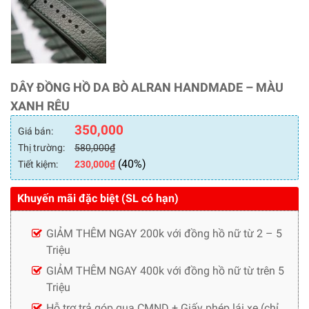
DÂY ĐỒNG HỒ DA BÒ ALRAN HANDMADE – MÀU
XANH RÊU
350,000
Giá bán:
Thị trường:
580,000
₫
(40%)
Tiết kiệm:
230,000
₫
Khuyến mãi đặc biệt (SL có hạn)
GIẢM THÊM NGAY 200k với đồng hồ nữ từ 2 – 5
Triệu
GIẢM THÊM NGAY 400k với đồng hồ nữ từ trên 5
Triệu
Hỗ trợ trả góp qua CMND + Giấy phép lái xe (chỉ