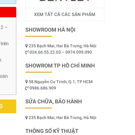
XEM TẤT CẢ CÁC SẢN PHẨM
 2 –
SHOWROOM HÀ NỘI
trên
235 Bạch Mai, Hai Bà Trưng, Hà Nội
024.66.55.22.03 – 0974.099.090
e
SHOWROM TP HỒ CHÍ MINH
toàn
58 Nguyễn Cư Trinh, Q.1, TP HCM
0986.686.909
SỬA CHỮA, BẢO HÀNH
0
235 Bạch Mai, Hai Bà Trưng, Hà Nội
THÔNG SỐ KỸ THUẬT