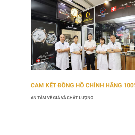
CAM KẾT ĐỒNG HỒ CHÍNH HÃNG 100
AN TÂM VỀ GIÁ VÀ CHẤT LƯỢNG