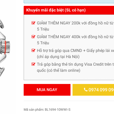
Khuyến mãi đặc biệt (SL có hạn)
GIẢM THÊM NGAY 200k với đồng hồ nữ từ
5 Triệu
GIẢM THÊM NGAY 400k với đồng hồ nữ từ 
5 Triệu
Hỗ trợ trả góp qua CMND + Giấy phép lái x
(chỉ áp dụng tại Hà Nội)
Trả góp bằng thẻ tín dụng Visa Credit trên 
quốc (có thể làm online)
0974 099 09
MUA NGAY
Mã sản phẩm:
BL1694-10WWI-S