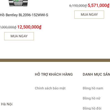
5,571,000
₫
6,190,000
₫
MUA NGAY
Hồ Bentley BL2096-152WWI-S
12,500,000
₫
7,000,000
₫
MUA NGAY
HỖ TRỢ KHÁCH HÀNG
DANH MỤC SẢ
Chính sách bảo mật
Đồng hồ nam
Đồng hồ nữ
, Hà Nội
Đồng hồ đôi