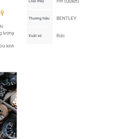
Pin (Quazt)
Loại máy
SỸ
BENTLEY
Thương hiệu
hí
ng lượng
Đức
Xuất xứ
trừ kính