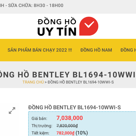
H - SỮA CHỮA: 8H30 - 18H00
SẢN PHẨM BÁN CHẠY 2022 !!!
ĐỒNG HỒ NAM
ĐỒNG 
ỒNG HỒ BENTLEY BL1694-10WWI
TRANG CHỦ
>
ĐỒNG HỒ BENTLEY BL1694-10WWI-S
ĐỒNG HỒ BENTLEY BL1694-10WWI-S
7,038,000
Giá bán:
Thị trường:
7,820,000
₫
(10%)
Tiết kiệm:
782,000
₫