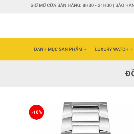
Skip
GIỜ MỞ CỬA BÁN HÀNG: 8H30 - 21H00 | BẢO HÀN
to
content
DANH MỤC SẢN PHẨM
LUXURY WATCH
Đ
-10%