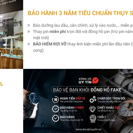
BẢO HÀNH 3 NĂM TIÊU CHUẨN THỤY 
Bảo dưỡng lau dầu, căn chỉnh, xử lý vào nước,… miễn p
Thay pin
miễn phí
trọn đời với đồng hồ pin (trừ pin nă
mặt trời)
BẢO HIỂM RƠI VỠ
thay linh kiện miễn phí lần đầu tiên (
cong)
%