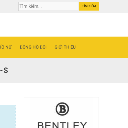
TÌM KIẾM
HỒ NỮ
ĐỒNG HỒ ĐÔI
GIỚI THIỆU
-S