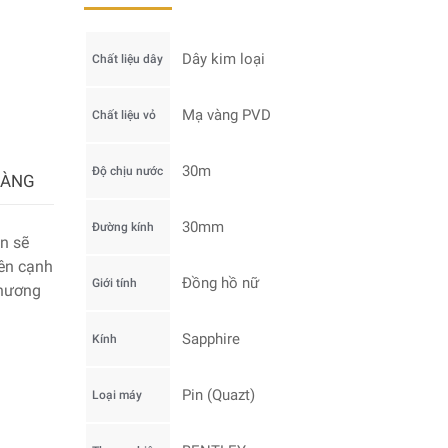
Dây kim loại
Chất liệu dây
Mạ vàng PVD
Chất liệu vỏ
30m
Độ chịu nước
HÀNG
30mm
Đường kính
n sẽ
bên cạnh
Đồng hồ nữ
Giới tính
thương
Sapphire
Kính
Pin (Quazt)
Loại máy