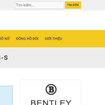
TÌM KIẾM
HỒ NỮ
ĐỒNG HỒ ĐÔI
GIỚI THIỆU
I-S