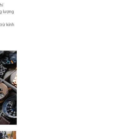
hí
ng lượng
trừ kính