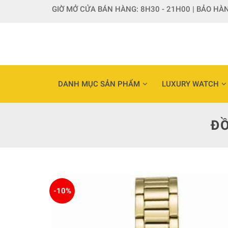
Skip
GIỜ MỞ CỬA BÁN HÀNG: 8H30 - 21H00 | BẢO HÀN
to
content
DANH MỤC SẢN PHẨM
LUXURY WATCH
ĐỒ
-10%