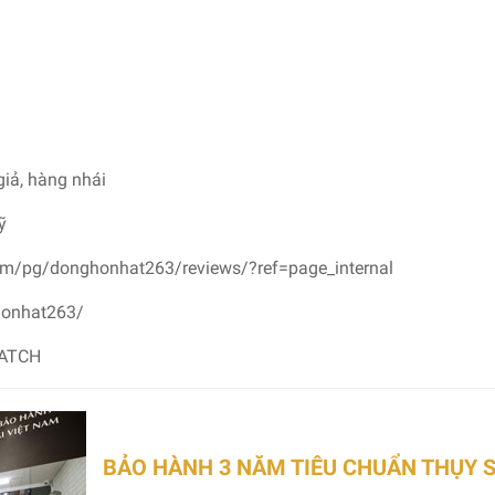
giả, hàng nhái
ỹ
om/pg/donghonhat263/reviews/?ref=page_internal
honhat263/
WATCH
BẢO HÀNH 3 NĂM TIÊU CHUẨN THỤY 