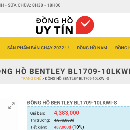
H - SỮA CHỮA: 8H30 - 18H00
SẢN PHẨM BÁN CHẠY 2022 !!!
ĐỒNG HỒ NAM
ĐỒNG 
NG HỒ BENTLEY BL1709-10LKW
TRANG CHỦ
>
ĐỒNG HỒ BENTLEY BL1709-10LKWI-S
ĐỒNG HỒ BENTLEY BL1709-10LKWI-S
4,383,000
Giá bán:
Thị trường:
4,870,000
₫
(10%)
Tiết kiệm:
487,000
₫