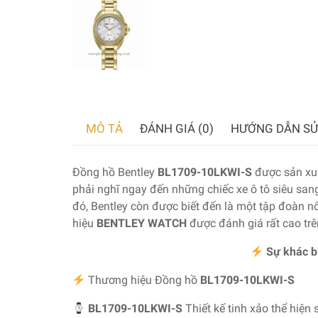
MÔ TẢ
ĐÁNH GIÁ (0)
HƯỚNG DẪN SỬ
Đồng hồ Bentley
BL1709-10LKWI-S
được sản xu
phải nghĩ ngay đến những chiếc xe ô tô siêu sa
đó, Bentley còn được biết đến là một tập đoàn nổi
hiệu
BENTLEY WATCH
được đánh giá rất cao trê
Sự khác b
Thương hiệu Đồng hồ
BL1709-10LKWI-S
BL1709-10LKWI-S
Thiết kế tinh xảo thể hiện 