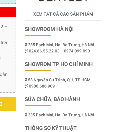
XEM TẤT CẢ CÁC SẢN PHẨM
 2 –
SHOWROOM HÀ NỘI
trên
235 Bạch Mai, Hai Bà Trưng, Hà Nội
024.66.55.22.03 – 0974.099.090
e
SHOWROM TP HỒ CHÍ MINH
toàn
58 Nguyễn Cư Trinh, Q.1, TP HCM
0986.686.909
SỬA CHỮA, BẢO HÀNH
0
235 Bạch Mai, Hai Bà Trưng, Hà Nội
THÔNG SỐ KỸ THUẬT