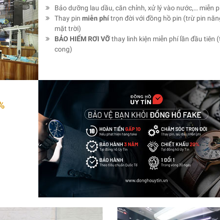
Bảo dưỡng lau dầu, căn chỉnh, xử lý vào nước,… miễn p
Thay pin
miễn phí
trọn đời với đồng hồ pin (trừ pin nă
mặt trời)
BẢO HIỂM RƠI VỠ
thay linh kiện miễn phí lần đầu tiên (
cong)
%