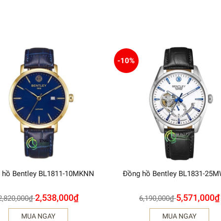
-10%
 hồ Bentley BL1811-10MKNN
Đồng hồ Bentley BL1831-25
2,538,000
₫
5,571,000
₫
2,820,000
₫
6,190,000
₫
MUA NGAY
MUA NGAY