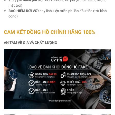
mặt trời)
BẢO HIỂM RƠI VỠ
thay linh kiện miễn phí lần đầu tiên (trừ kính
cong)
CAM KẾT ĐỒNG HỒ CHÍNH HÃNG 100%
AN TÂM VỀ GIÁ VÀ CHẤT LƯỢNG