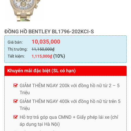
ĐỒNG HỒ BENTLEY BL1796-202KCI-S
10,035,000
Giá bán:
Thị trường:
11,150,000
₫
(10%)
Tiết kiệm:
1,115,000
₫
Khuyến mãi đặc biệt (SL có hạn)
GIẢM THÊM NGAY 200k với đồng hồ nữ từ 2 – 5
Triệu
GIẢM THÊM NGAY 400k với đồng hồ nữ từ trên 5
Triệu
Hỗ trợ trả góp qua CMND + Giấy phép lái xe (chỉ
áp dụng tại Hà Nội)