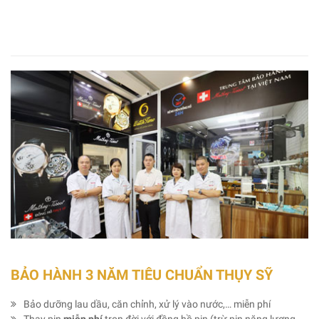
BẢO HÀNH 3 NĂM TIÊU CHUẨN THỤY SỸ
Bảo dưỡng lau dầu, căn chỉnh, xử lý vào nước,… miễn phí
Thay pin
miễn phí
trọn đời với đồng hồ pin (trừ pin năng lượng