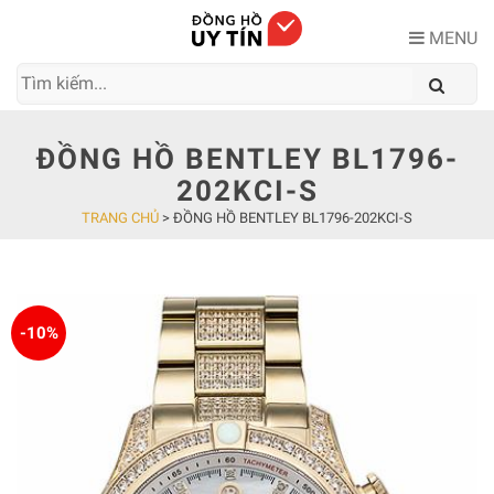
Skip
to
MENU
content
ĐỒNG HỒ BENTLEY BL1796-
202KCI-S
TRANG CHỦ
>
ĐỒNG HỒ BENTLEY BL1796-202KCI-S
-10%