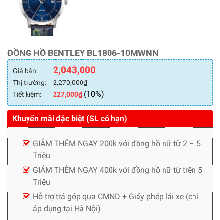
ĐỒNG HỒ BENTLEY BL1806-10MWNN
2,043,000
Giá bán:
Thị trường:
2,270,000
₫
(10%)
Tiết kiệm:
227,000
₫
Khuyến mãi đặc biệt (SL có hạn)
GIẢM THÊM NGAY 200k với đồng hồ nữ từ 2 – 5
Triệu
GIẢM THÊM NGAY 400k với đồng hồ nữ từ trên 5
Triệu
Hỗ trợ trả góp qua CMND + Giấy phép lái xe (chỉ
áp dụng tại Hà Nội)