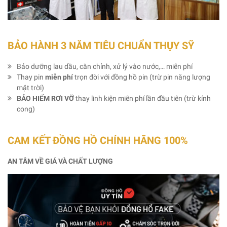
BẢO HÀNH 3 NĂM TIÊU CHUẨN THỤY SỸ
Bảo dưỡng lau dầu, căn chỉnh, xử lý vào nước,… miễn phí
Thay pin
miễn phí
trọn đời với đồng hồ pin (trừ pin năng lượng
mặt trời)
BẢO HIỂM RƠI VỠ
thay linh kiện miễn phí lần đầu tiên (trừ kính
cong)
CAM KẾT ĐỒNG HỒ CHÍNH HÃNG 100%
AN TÂM VỀ GIÁ VÀ CHẤT LƯỢNG