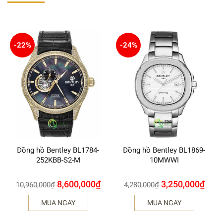
-22%
-24%
Đồng hồ Bentley BL1784-
Đồng hồ Bentley BL1869-
252KBB-S2-M
10MWWI
8,600,000
₫
3,250,000
₫
10,960,000
₫
4,280,000
₫
MUA NGAY
MUA NGAY