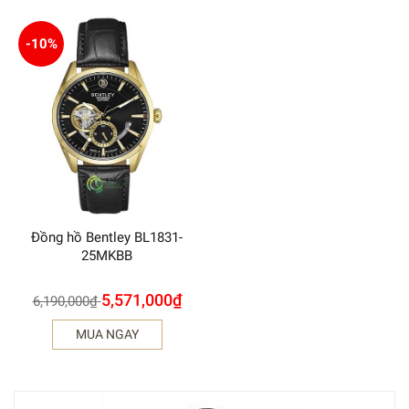
-10%
Đồng hồ Bentley BL1831-
25MKBB
5,571,000
₫
6,190,000
₫
MUA NGAY