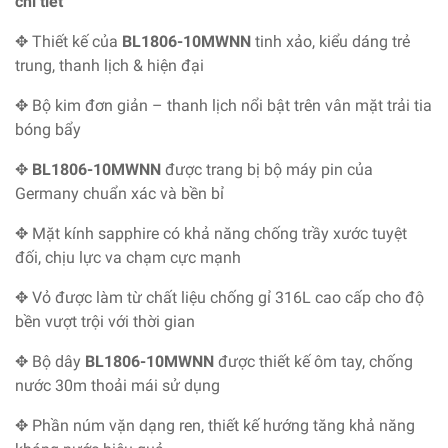
chi tiết
✥ Thiết kế của
BL1806-10MWNN
tinh xảo, kiểu dáng trẻ
trung, thanh lịch & hiện đại
✥ Bộ kim đơn giản – thanh lịch nổi bật trên vân mặt trải tia
bóng bẩy
✥
BL1806-10MWNN
được trang bị bộ máy pin của
Germany chuẩn xác và bền bỉ
✥ Mặt kính sapphire có khả năng chống trầy xước tuyệt
đối, chịu lực va chạm cực mạnh
✥ Vỏ được làm từ chất liệu chống gỉ 316L cao cấp cho độ
bền vượt trội với thời gian
✥ Bộ dây
BL1806-10MWNN
được thiết kế ôm tay, chống
nước 30m thoải mái sử dụng
✥ Phần núm vặn dạng ren, thiết kế hướng tăng khả năng