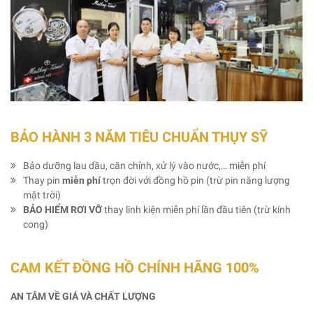
BẢO HÀNH 3 NĂM TIÊU CHUẨN THỤY SỸ
Bảo dưỡng lau dầu, căn chỉnh, xử lý vào nước,… miễn phí
Thay pin
miễn phí
trọn đời với đồng hồ pin (trừ pin năng lượng
mặt trời)
BẢO HIỂM RƠI VỠ
thay linh kiện miễn phí lần đầu tiên (trừ kính
cong)
CAM KẾT ĐỒNG HỒ CHÍNH HÃNG 100%
AN TÂM VỀ GIÁ VÀ CHẤT LƯỢNG