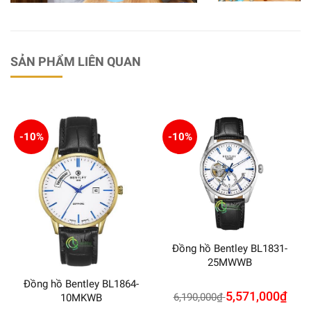
SẢN PHẨM LIÊN QUAN
-10%
-10%
Đồng hồ Bentley BL1831-
25MWWB
Đồng hồ Bentley BL1864-
5,571,000
₫
6,190,000
₫
10MKWB