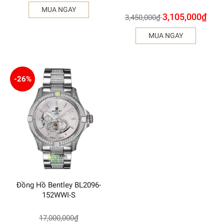
MUA NGAY
3,105,000
₫
3,450,000
₫
MUA NGAY
-26%
Đồng Hồ Bentley BL2096-
152WWI-S
17,000,000
₫