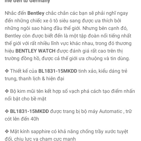
mẽ đến từ Germany
Nhắc đến
Bentley
chắc chắn các bạn sẽ phải nghĩ ngay
đến những chiếc xe ô tô siêu sang được ưa thích bởi
những ngôi sao hàng đầu thế giới. Nhưng bên cạnh đó,
Bentley còn được biết đến là một tập đoàn nổi tiếng nhất
thế giới với rất nhiều lĩnh vực khác nhau, trong đó thương
hiệu
BENTLEY WATCH
được đánh giá rất cao trên thị
trường đồng hồ, được cả thế giới ưa chuộng và tin dùng.
✥ Thiết kế của
BL1831-15MKDD
tinh xảo, kiểu dáng trẻ
trung, thanh lịch & hiện đại
✥ Bộ kim mũi tên kết hợp số vạch phá cách tạo điểm nhấn
nổi bật cho bề mặt
✥
BL1831-15MKDD
được trang bị bộ máy Automatic , trữ
cót lên đến 40h
✥ Mặt kính sapphire có khả năng chống trầy xước tuyệt
đối, chịu lực va chạm cực mạnh