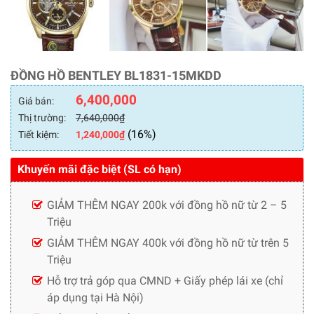
ĐỒNG HỒ BENTLEY BL1831-15MKDD
6,400,000
Giá bán:
Thị trường:
7,640,000
₫
(16%)
Tiết kiệm:
1,240,000
₫
Khuyến mãi đặc biệt (SL có hạn)
GIẢM THÊM NGAY 200k với đồng hồ nữ từ 2 – 5
Triệu
GIẢM THÊM NGAY 400k với đồng hồ nữ từ trên 5
Triệu
Hỗ trợ trả góp qua CMND + Giấy phép lái xe (chỉ
áp dụng tại Hà Nội)