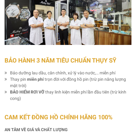
BẢO HÀNH 3 NĂM TIÊU CHUẨN THỤY SỸ
Bảo dưỡng lau dầu, căn chỉnh, xử lý vào nước,… miễn phí
Thay pin
miễn phí
trọn đời với đồng hồ pin (trừ pin năng lượng
mặt trời)
BẢO HIỂM RƠI VỠ
thay linh kiện miễn phí lần đầu tiên (trừ kính
cong)
CAM KẾT ĐỒNG HỒ CHÍNH HÃNG 100%
AN TÂM VỀ GIÁ VÀ CHẤT LƯỢNG