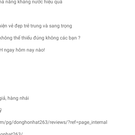
khả năng kháng nước hiệu quả
hiện vẻ đẹp trẻ trung và sang trọng
 không thể thiếu đúng không các bạn ?
H ngay hôm nay nào!
giả, hàng nhái
ỹ
om/pg/donghonhat263/reviews/?ref=page_internal
honhat263/