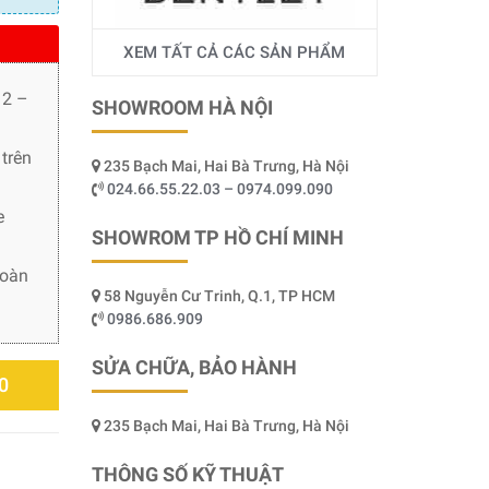
XEM TẤT CẢ CÁC SẢN PHẨM
 2 –
SHOWROOM HÀ NỘI
trên
235 Bạch Mai, Hai Bà Trưng, Hà Nội
024.66.55.22.03 – 0974.099.090
e
SHOWROM TP HỒ CHÍ MINH
toàn
58 Nguyễn Cư Trinh, Q.1, TP HCM
0986.686.909
SỬA CHỮA, BẢO HÀNH
0
235 Bạch Mai, Hai Bà Trưng, Hà Nội
THÔNG SỐ KỸ THUẬT