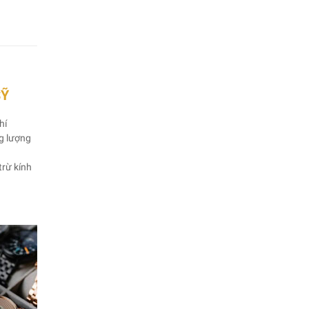
SỸ
hí
ng lượng
trừ kính