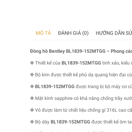
MÔ TẢ
ĐÁNH GIÁ (0)
HƯỚNG DẪN SỬ
Đồng hồ Bentley BL1839-152MTGG – Phong các
✥ Thiết kế của
BL1839-152MTGG
tinh xảo, kiểu 
✥ Bộ kim được thiết kế phủ dạ quang hiện đại cù
✥
BL1839-152MTGG
được trang bị bộ máy cơ 
✥ Mặt kính sapphire có khả năng chống trầy xướ
✥ Vỏ được làm từ chất liệu chống gỉ 316L cao cấp
✥ Bộ dây
BL1839-152MTGG
được thiết kế ôm t