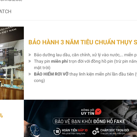
WATCH
BẢO HÀNH 3 NĂM TIÊU CHUẨN THỤY 
Bảo dưỡng lau dầu, căn chỉnh, xử lý vào nước,… miễn p
Thay pin
miễn phí
trọn đời với đồng hồ pin (trừ pin nă
mặt trời)
BẢO HIỂM RƠI VỠ
thay linh kiện miễn phí lần đầu tiên (
cong)
%