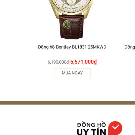
Đồng hồ Bentley BL1831-25MKWD
Đồng
5,571,000
₫
6,190,000
₫
MUA NGAY