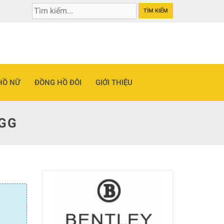
TÌM KIẾM
HỒ NỮ
ĐỒNG HỒ ĐÔI
GIỚI THIỆU
TGG