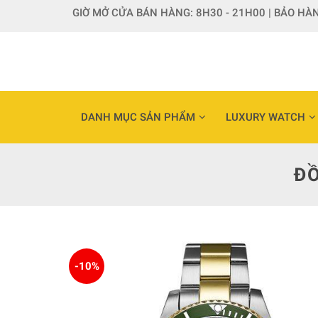
Skip
GIỜ MỞ CỬA BÁN HÀNG: 8H30 - 21H00 | BẢO HÀN
to
content
DANH MỤC SẢN PHẨM
LUXURY WATCH
ĐỒ
-10%