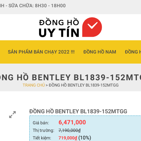
H - SỮA CHỮA: 8H30 - 18H00
SẢN PHẨM BÁN CHẠY 2022 !!!
ĐỒNG HỒ NAM
ĐỒNG 
NG HỒ BENTLEY BL1839-152M
TRANG CHỦ
>
ĐỒNG HỒ BENTLEY BL1839-152MTGG
ĐỒNG HỒ BENTLEY BL1839-152MTGG
6,471,000
Giá bán:
Thị trường:
7,190,000
₫
(10%)
Tiết kiệm:
719,000
₫