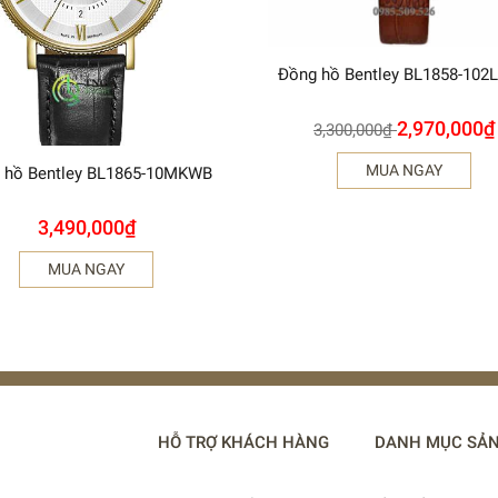
Đồng hồ Bentley BL1858-102
2,970,000
₫
3,300,000
₫
MUA NGAY
 hồ Bentley BL1865-10MKWB
3,490,000
₫
MUA NGAY
HỖ TRỢ KHÁCH HÀNG
DANH MỤC SẢ