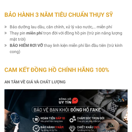
BẢO HÀNH 3 NĂM TIÊU CHUẨN THỤY SỸ
Bảo dưỡng lau dầu, căn chỉnh, xử lý vào nước,… miễn phí
Thay pin
miễn phí
trọn đời với đồng hồ pin (trừ pin năng lượng
mặt trời)
BẢO HIỂM RƠI VỠ
thay linh kiện miễn phí lần đầu tiên (trừ kính
cong)
CAM KẾT ĐỒNG HỒ CHÍNH HÃNG 100%
AN TÂM VỀ GIÁ VÀ CHẤT LƯỢNG