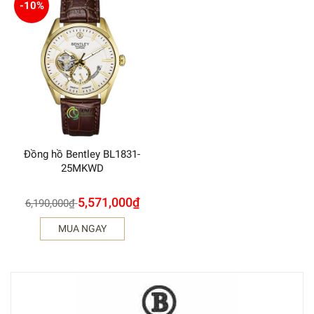
-10%
Đồng hồ Bentley BL1831-
25MKWD
5,571,000
₫
6,190,000
₫
MUA NGAY