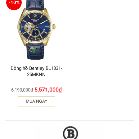
-10%
Đồng hồ Bentley BL1831-
25MKNN
5,571,000
₫
6,190,000
₫
MUA NGAY