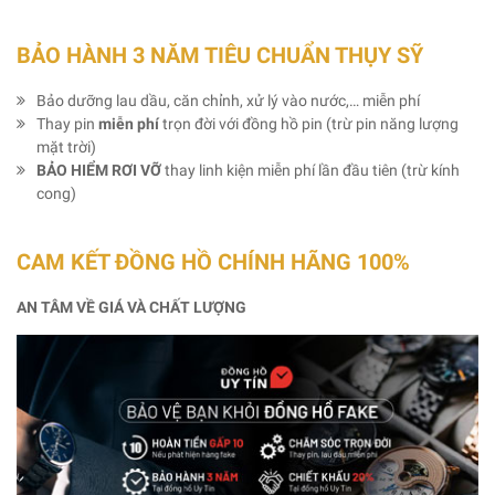
BẢO HÀNH 3 NĂM TIÊU CHUẨN THỤY SỸ
Bảo dưỡng lau dầu, căn chỉnh, xử lý vào nước,… miễn phí
Thay pin
miễn phí
trọn đời với đồng hồ pin (trừ pin năng lượng
mặt trời)
BẢO HIỂM RƠI VỠ
thay linh kiện miễn phí lần đầu tiên (trừ kính
cong)
CAM KẾT ĐỒNG HỒ CHÍNH HÃNG 100%
AN TÂM VỀ GIÁ VÀ CHẤT LƯỢNG