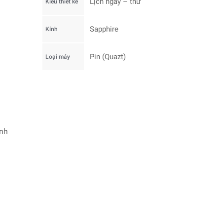
Lịch ngày – thứ
Kiểu thiết kế
Sapphire
Kính
Pin (Quazt)
Loại máy
ính