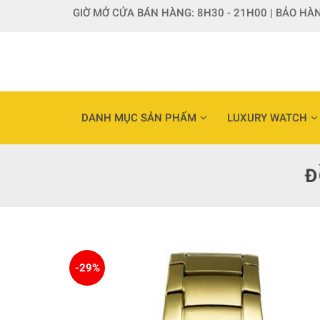
Skip
GIỜ MỞ CỬA BÁN HÀNG: 8H30 - 21H00 | BẢO HÀN
to
content
DANH MỤC SẢN PHẨM
LUXURY WATCH
Đ
-29%