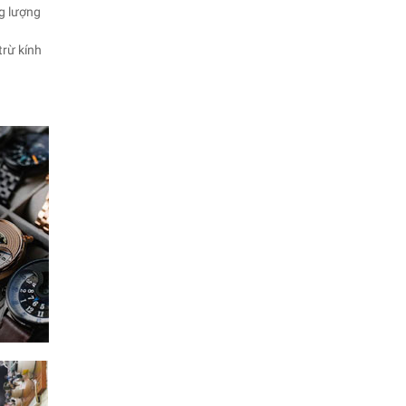
ng lượng
trừ kính