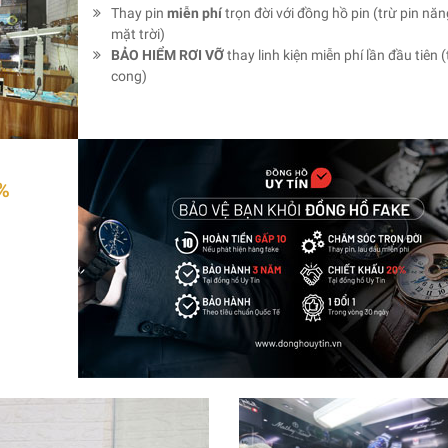
Thay pin
miễn phí
trọn đời với đồng hồ pin (trừ pin nă
mặt trời)
BẢO HIỂM RƠI VỠ
thay linh kiện miễn phí lần đầu tiên (
cong)
%