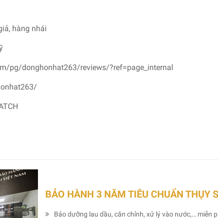
giả, hàng nhái
ỹ
om/pg/donghonhat263/reviews/?ref=page_internal
honhat263/
WATCH
BẢO HÀNH 3 NĂM TIÊU CHUẨN THỤY 
Bảo dưỡng lau dầu, căn chỉnh, xử lý vào nước,… miễn p