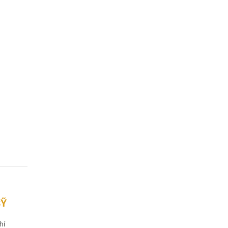
SỸ
hí