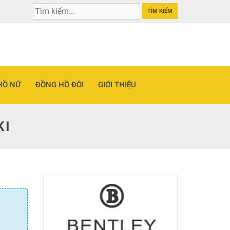
TÌM KIẾM
HỒ NỮ
ĐỒNG HỒ ĐÔI
GIỚI THIỆU
KI