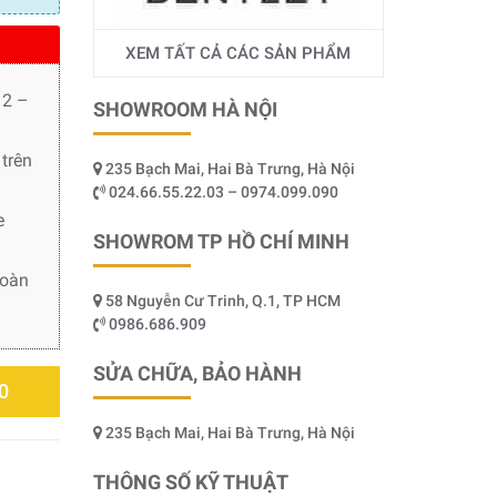
XEM TẤT CẢ CÁC SẢN PHẨM
 2 –
SHOWROOM HÀ NỘI
trên
235 Bạch Mai, Hai Bà Trưng, Hà Nội
024.66.55.22.03 – 0974.099.090
e
SHOWROM TP HỒ CHÍ MINH
toàn
58 Nguyễn Cư Trinh, Q.1, TP HCM
0986.686.909
SỬA CHỮA, BẢO HÀNH
0
235 Bạch Mai, Hai Bà Trưng, Hà Nội
THÔNG SỐ KỸ THUẬT