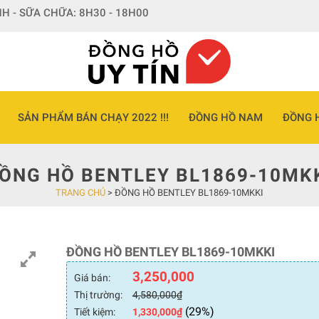
H - SỮA CHỮA: 8H30 - 18H00
SẢN PHẨM BÁN CHẠY 2022 !!!
ĐỒNG HỒ NAM
ĐỒNG 
ỒNG HỒ BENTLEY BL1869-10MK
TRANG CHỦ
>
ĐỒNG HỒ BENTLEY BL1869-10MKKI
ĐỒNG HỒ BENTLEY BL1869-10MKKI
3,250,000
Giá bán:
Thị trường:
4,580,000
₫
(29%)
Tiết kiệm:
1,330,000
₫