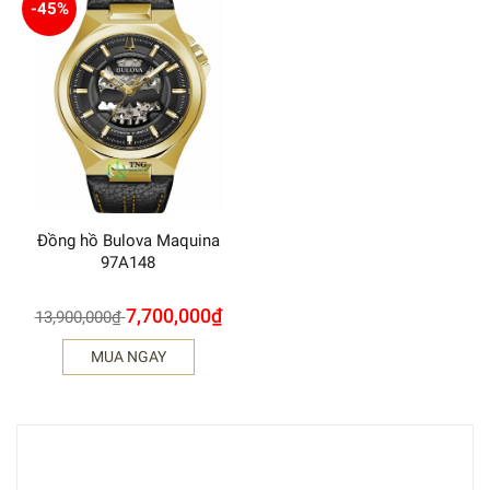
-45%
Đồng hồ Bulova Maquina
97A148
7,700,000
₫
13,900,000
₫
MUA NGAY