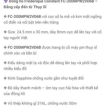
Đồng hồ Frederique Constant FC-200MPW2VD6B –
Đẳng cấp đến từ Thụy Sĩ
✥
FC-200MPW2VD6B
với cọc số la mã và kim mắt ngỗng
cổ điển và nổi bật trên nền trắng
✥
Size 24.5 mm x 30 mm, dày 8mm cực dễ lên tay với cổ
tay người Việt
✥
FC-200MPW2VD6B
được trang bị
cỗ máy pin thụy sĩ
chính xác và bền bỉ
✥ Kiểu dáng mặt lạ và độc dễ dàng lên tay và phối hợp
nhiều kiểu đồ
✥
Kính Sapphire chống xước gần như tuyệt đối
✥ Bộ dây thanh mảnh – ôm tay cực hài hòa với thiết kế
của đồng hồ
✥
Vỏ thép không gỉ 316L, chống nước 50m