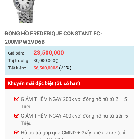
ĐỒNG HỒ FREDERIQUE CONSTANT FC-
200MPW2VD6B
23,500,000
Giá bán:
Thị trường:
80,000,000
₫
(71%)
Tiết kiệm:
56,500,000
₫
Khuyến mãi đặc biệt (SL có hạn)
GIẢM THÊM NGAY 200k với đồng hồ nữ từ 2 – 5
Triệu
GIẢM THÊM NGAY 400k với đồng hồ nữ từ trên 5
Triệu
Hỗ trợ trả góp qua CMND + Giấy phép lái xe (chỉ