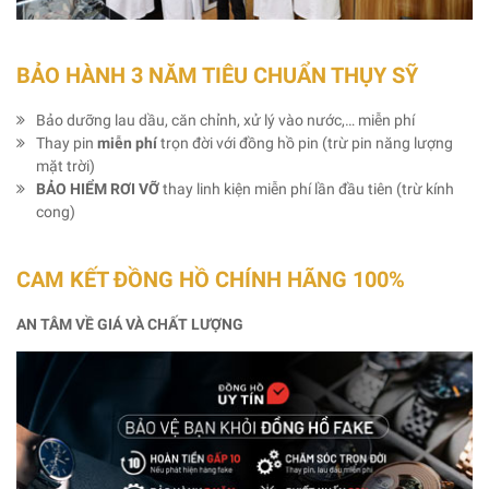
BẢO HÀNH 3 NĂM TIÊU CHUẨN THỤY SỸ
Bảo dưỡng lau dầu, căn chỉnh, xử lý vào nước,… miễn phí
Thay pin
miễn phí
trọn đời với đồng hồ pin (trừ pin năng lượng
mặt trời)
BẢO HIỂM RƠI VỠ
thay linh kiện miễn phí lần đầu tiên (trừ kính
cong)
CAM KẾT ĐỒNG HỒ CHÍNH HÃNG 100%
AN TÂM VỀ GIÁ VÀ CHẤT LƯỢNG