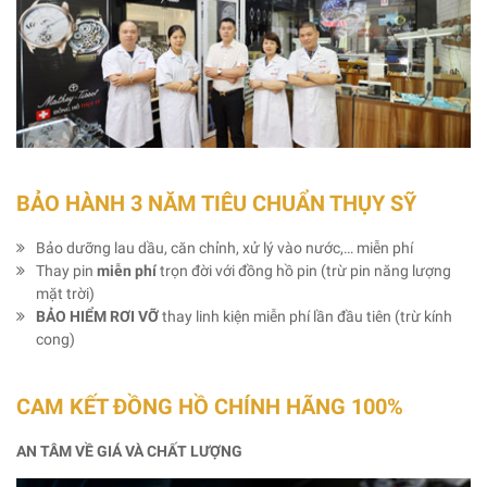
BẢO HÀNH 3 NĂM TIÊU CHUẨN THỤY SỸ
Bảo dưỡng lau dầu, căn chỉnh, xử lý vào nước,… miễn phí
Thay pin
miễn phí
trọn đời với đồng hồ pin (trừ pin năng lượng
mặt trời)
BẢO HIỂM RƠI VỠ
thay linh kiện miễn phí lần đầu tiên (trừ kính
cong)
CAM KẾT ĐỒNG HỒ CHÍNH HÃNG 100%
AN TÂM VỀ GIÁ VÀ CHẤT LƯỢNG