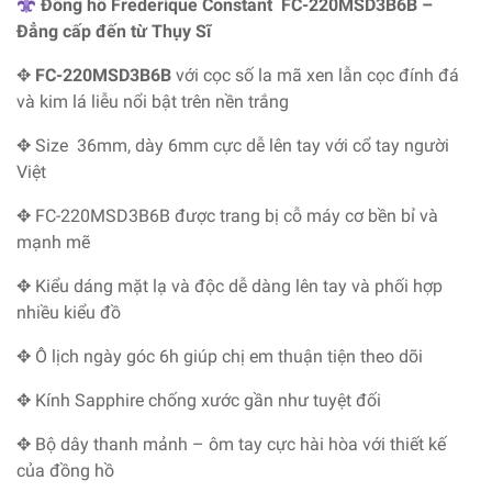
Đồng hồ Frederique Constant FC-220MSD3B6B –
Đẳng cấp đến từ Thụy Sĩ
✥
FC-220MSD3B6B
với cọc số la mã xen lẫn cọc đính đá
và kim lá liễu nổi bật trên nền trắng
✥
Size 36mm, dày 6mm cực dễ lên tay với cổ tay người
Việt
✥ FC-220MSD3B6B
được trang bị
cỗ máy cơ bền bỉ và
mạnh mẽ
✥ Kiểu dáng mặt lạ và độc dễ dàng lên tay và phối hợp
nhiều kiểu đồ
✥ Ô lịch ngày góc 6h giúp chị em thuận tiện theo dõi
✥
Kính Sapphire chống xước gần như tuyệt đối
✥ Bộ dây thanh mảnh – ôm tay cực hài hòa với thiết kế
của đồng hồ