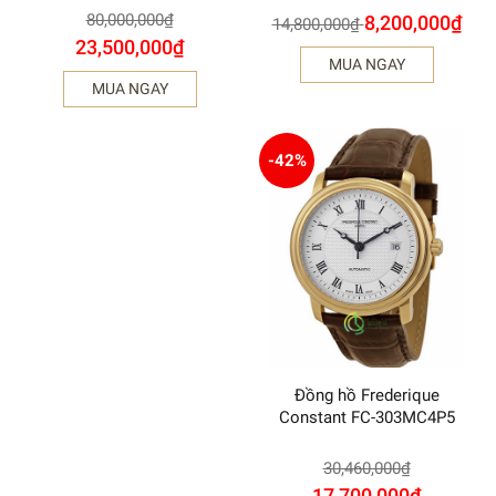
80,000,000
₫
8,200,000
₫
14,800,000
₫
23,500,000
₫
MUA NGAY
MUA NGAY
-42%
Đồng hồ Frederique
Constant FC-303MC4P5
30,460,000
₫
17,700,000
₫