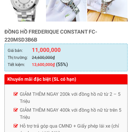
ĐỒNG HỒ FREDERIQUE CONSTANT FC-
220MSD3B6B
11,000,000
Giá bán:
Thị trường:
24,600,000
₫
(55%)
Tiết kiệm:
13,600,000
₫
Khuyến mãi đặc biệt (SL có hạn)
GIẢM THÊM NGAY 200k với đồng hồ nữ từ 2 – 5
Triệu
GIẢM THÊM NGAY 400k với đồng hồ nữ từ trên 5
Triệu
Hỗ trợ trả góp qua CMND + Giấy phép lái xe (chỉ