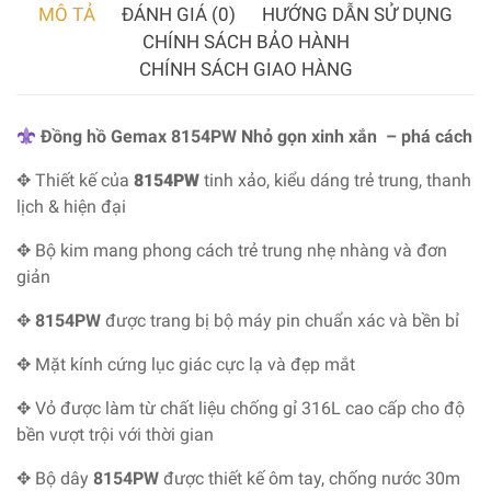
MÔ TẢ
ĐÁNH GIÁ (0)
HƯỚNG DẪN SỬ DỤNG
CHÍNH SÁCH BẢO HÀNH
CHÍNH SÁCH GIAO HÀNG
Đồng hồ Gemax 8154PW Nhỏ gọn xinh xắn – phá cách
✥ Thiết kế của
8154PW
tinh xảo, kiểu dáng trẻ trung, thanh
lịch & hiện đại
✥ Bộ kim mang phong cách trẻ trung nhẹ nhàng và đơn
giản
✥
8154PW
được trang bị bộ máy pin chuẩn xác và bền bỉ
✥ Mặt kính cứng lục giác cực lạ và đẹp mắt
✥ Vỏ được làm từ chất liệu chống gỉ 316L cao cấp cho độ
bền vượt trội với thời gian
✥ Bộ dây
8154PW
được thiết kế ôm tay, chống nước 30m