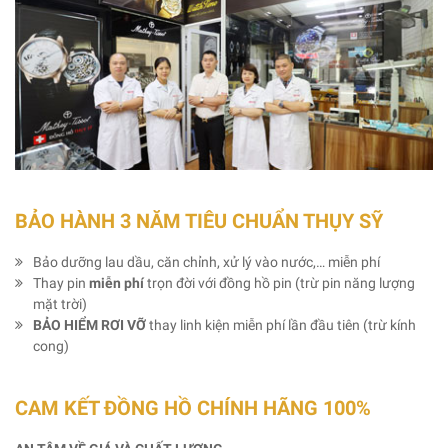
BẢO HÀNH 3 NĂM TIÊU CHUẨN THỤY SỸ
Bảo dưỡng lau dầu, căn chỉnh, xử lý vào nước,… miễn phí
Thay pin
miễn phí
trọn đời với đồng hồ pin (trừ pin năng lượng
mặt trời)
BẢO HIỂM RƠI VỠ
thay linh kiện miễn phí lần đầu tiên (trừ kính
cong)
CAM KẾT ĐỒNG HỒ CHÍNH HÃNG 100%