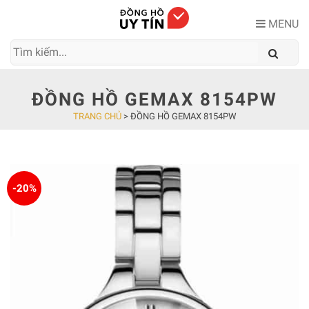
Skip
to
MENU
content
ĐỒNG HỒ GEMAX 8154PW
TRANG CHỦ
>
ĐỒNG HỒ GEMAX 8154PW
-20%