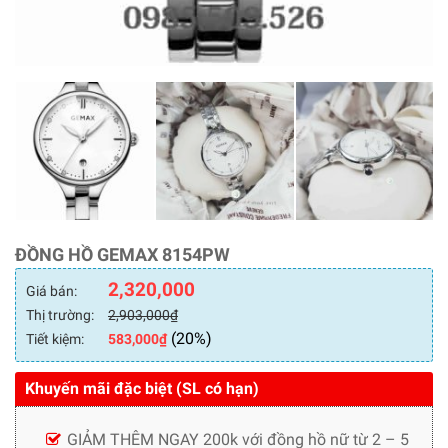
ĐỒNG HỒ GEMAX 8154PW
2,320,000
Giá bán:
Thị trường:
2,903,000
₫
(20%)
Tiết kiệm:
583,000
₫
Khuyến mãi đặc biệt (SL có hạn)
GIẢM THÊM NGAY 200k với đồng hồ nữ từ 2 – 5