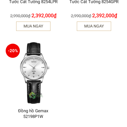
Tước Cát Tường 8254LPR
Tước Cát Tường 8254GPR
2,392,000
₫
2,392,000
₫
2,990,000
₫
2,990,000
₫
MUA NGAY
MUA NGAY
-20%
Đồng hồ Gemax
52198P1W