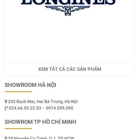
XEM TẤT CẢ CÁC SẢN PHẨM
SHOWROOM HÀ NỘI
235 Bạch Mai, Hai Bà Trưng, Hà Nội
024.66.55.22.03 – 0974.099.090
SHOWROM TP HỒ CHÍ MINH
58 Nguyễn Cư Trinh, Q.1, TP HCM