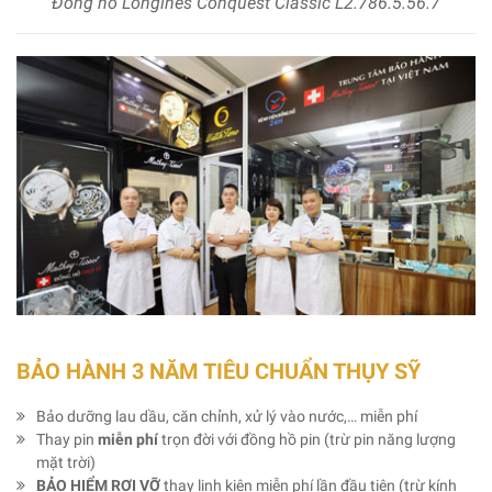
Đồng hồ Longines Conquest Classic L2.786.5.56.7
BẢO HÀNH 3 NĂM TIÊU CHUẨN THỤY SỸ
Bảo dưỡng lau dầu, căn chỉnh, xử lý vào nước,… miễn phí
Thay pin
miễn phí
trọn đời với đồng hồ pin (trừ pin năng lượng
mặt trời)
BẢO HIỂM RƠI VỠ
thay linh kiện miễn phí lần đầu tiên (trừ kính