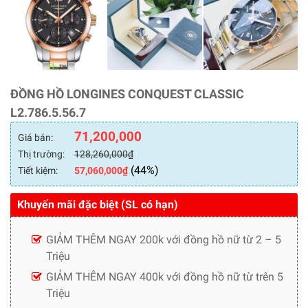
ĐỒNG HỒ LONGINES CONQUEST CLASSIC
L2.786.5.56.7
71,200,000
Giá bán:
Thị trường:
128,260,000
₫
(44%)
Tiết kiệm:
57,060,000
₫
Khuyến mãi đặc biệt (SL có hạn)
GIẢM THÊM NGAY 200k với đồng hồ nữ từ 2 – 5
Triệu
GIẢM THÊM NGAY 400k với đồng hồ nữ từ trên 5
Triệu