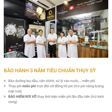
BẢO HÀNH 3 NĂM TIÊU CHUẨN THỤY SỸ
Bảo dưỡng lau dầu, căn chỉnh, xử lý vào nước,… miễn phí
Thay pin
miễn phí
trọn đời với đồng hồ pin (trừ pin năng lượng
mặt trời)
BẢO HIỂM RƠI VỠ
thay linh kiện miễn phí lần đầu tiên (trừ kính
cong)