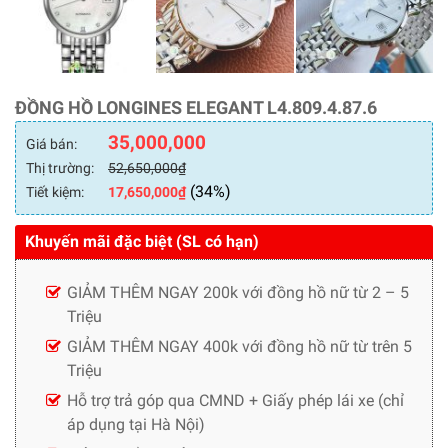
ĐỒNG HỒ LONGINES ELEGANT L4.809.4.87.6
35,000,000
Giá bán:
Thị trường:
52,650,000
₫
(34%)
Tiết kiệm:
17,650,000
₫
Khuyến mãi đặc biệt (SL có hạn)
GIẢM THÊM NGAY 200k với đồng hồ nữ từ 2 – 5
Triệu
GIẢM THÊM NGAY 400k với đồng hồ nữ từ trên 5
Triệu
Hỗ trợ trả góp qua CMND + Giấy phép lái xe (chỉ
áp dụng tại Hà Nội)