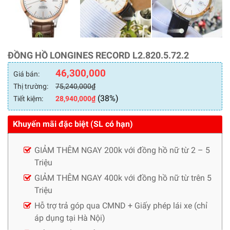
ĐỒNG HỒ LONGINES RECORD L2.820.5.72.2
46,300,000
Giá bán:
Thị trường:
75,240,000
₫
(38%)
Tiết kiệm:
28,940,000
₫
Khuyến mãi đặc biệt (SL có hạn)
GIẢM THÊM NGAY 200k với đồng hồ nữ từ 2 – 5
Triệu
GIẢM THÊM NGAY 400k với đồng hồ nữ từ trên 5
Triệu
Hỗ trợ trả góp qua CMND + Giấy phép lái xe (chỉ
áp dụng tại Hà Nội)