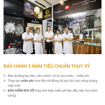
BẢO HÀNH 3 NĂM TIÊU CHUẨN THỤY SỸ
Bảo dưỡng lau dầu, căn chỉnh, xử lý vào nước,… miễn phí
Thay pin
miễn phí
trọn đời với đồng hồ pin (trừ pin năng lượng
mặt trời)
BẢO HIỂM RƠI VỠ
thay linh kiện miễn phí lần đầu tiên (trừ kính
cong)