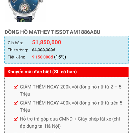
ĐỒNG HỒ MATHEY TISSOT AM1886ABU
51,850,000
Giá bán:
Thị trường:
61,000,000
₫
(15%)
Tiết kiệm:
9,150,000
₫
Khuyến mãi đặc biệt (SL có hạn)
GIẢM THÊM NGAY 200k với đồng hồ nữ từ 2 – 5
Triệu
GIẢM THÊM NGAY 400k với đồng hồ nữ từ trên 5
Triệu
Hỗ trợ trả góp qua CMND + Giấy phép lái xe (chỉ
áp dụng tại Hà Nội)