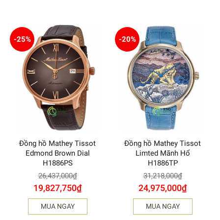
-25%
-20%
Đồng hồ Mathey Tissot
Đồng hồ Mathey Tissot
Edmond Brown Dial
Limted Mãnh Hổ
H1886PS
H1886TP
26,437,000
₫
31,218,000
₫
19,827,750
₫
24,975,000
₫
MUA NGAY
MUA NGAY