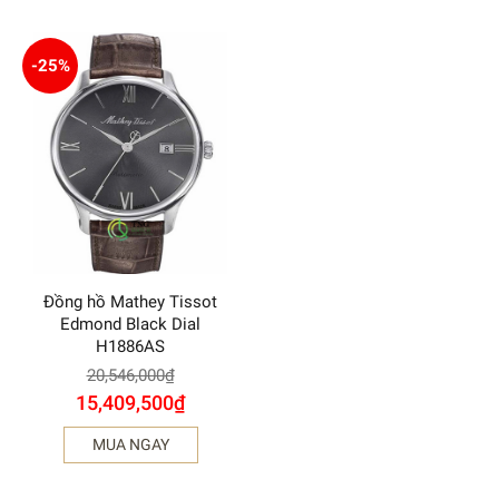
-25%
Đồng hồ Mathey Tissot
Edmond Black Dial
H1886AS
20,546,000
₫
15,409,500
₫
MUA NGAY