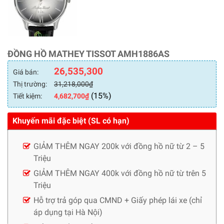
ĐỒNG HỒ MATHEY TISSOT AMH1886AS
26,535,300
Giá bán:
Thị trường:
31,218,000
₫
(15%)
Tiết kiệm:
4,682,700
₫
Khuyến mãi đặc biệt (SL có hạn)
GIẢM THÊM NGAY 200k với đồng hồ nữ từ 2 – 5
Triệu
GIẢM THÊM NGAY 400k với đồng hồ nữ từ trên 5
Triệu
Hỗ trợ trả góp qua CMND + Giấy phép lái xe (chỉ
áp dụng tại Hà Nội)