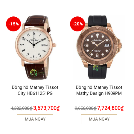
-15%
-20%
Đồng hồ Mathey Tissot
Đồng hồ Mathey Tissot
City HB611251PG
Mathy Design H909PM
3,673,700
₫
7,724,800
₫
4,322,000
₫
9,656,000
₫
MUA NGAY
MUA NGAY