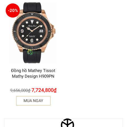
-20%
Đồng hồ Mathey Tissot
Mathy Design H909PN
7,724,800
₫
9,656,000
₫
MUA NGAY