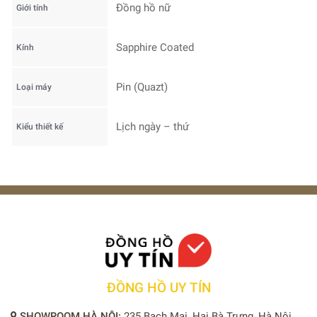
Đồng hồ nữ
Giới tính
Sapphire Coated
Kính
Pin (Quazt)
Loại máy
Lịch ngày – thứ
Kiểu thiết kế
ĐỒNG HỒ UY TÍN
SHOWROOM HÀ NỘI:
235 Bạch Mai, Hai Bà Trưng, Hà Nội