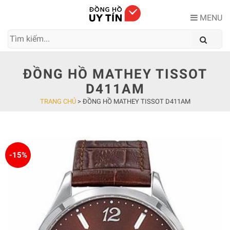
Skip
to
MENU
content
ĐỒNG HỒ MATHEY TISSOT
D411AM
TRANG CHỦ
>
ĐỒNG HỒ MATHEY TISSOT D411AM
-15%