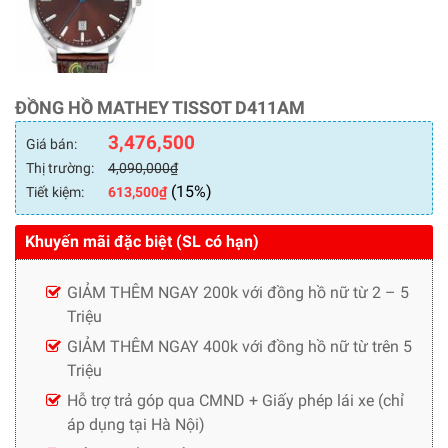
ĐỒNG HỒ MATHEY TISSOT D411AM
3,476,500
Giá bán:
Thị trường:
4,090,000
₫
(15%)
Tiết kiệm:
613,500
₫
Khuyến mãi đặc biệt (SL có hạn)
GIẢM THÊM NGAY 200k với đồng hồ nữ từ 2 – 5
Triệu
GIẢM THÊM NGAY 400k với đồng hồ nữ từ trên 5
Triệu
Hỗ trợ trả góp qua CMND + Giấy phép lái xe (chỉ
áp dụng tại Hà Nội)