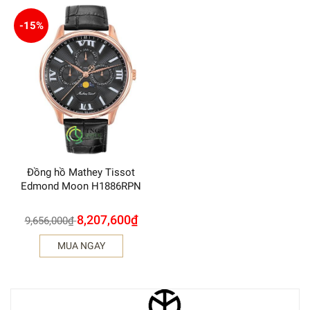
-15%
Đồng hồ Mathey Tissot
Edmond Moon H1886RPN
8,207,600
₫
9,656,000
₫
MUA NGAY