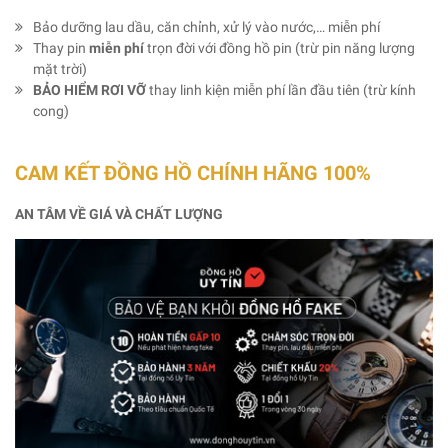
Bảo dưỡng lau dầu, căn chỉnh, xử lý vào nước,… miễn phí
Thay pin
miễn phí
trọn đời với đồng hồ pin (trừ pin năng lượng
mặt trời)
BẢO HIỂM RƠI VỠ
thay linh kiện miễn phí lần đầu tiên (trừ kính
cong)
CAM KẾT ĐỒNG HỒ CHÍNH HÃNG 100%
AN TÂM VỀ GIÁ VÀ CHẤT LƯỢNG