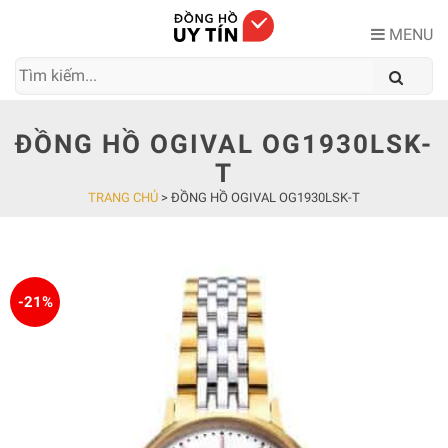
Skip
to
MENU
content
ĐỒNG HỒ OGIVAL OG1930LSK-
T
TRANG CHỦ
>
ĐỒNG HỒ OGIVAL OG1930LSK-T
-21%