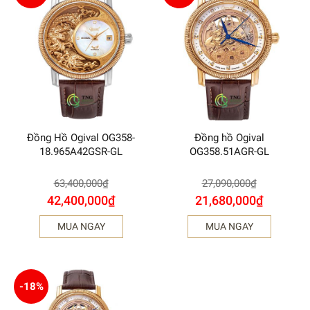
Đồng Hồ Ogival OG358-
Đồng hồ Ogival
18.965A42GSR-GL
OG358.51AGR-GL
63,400,000
₫
27,090,000
₫
42,400,000
₫
21,680,000
₫
MUA NGAY
MUA NGAY
-18%