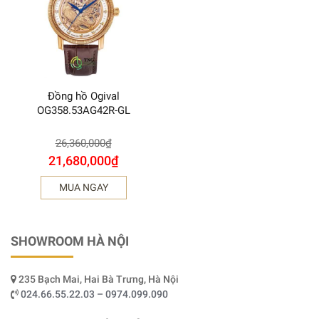
Đồng hồ Ogival
OG358.53AG42R-GL
26,360,000
₫
21,680,000
₫
MUA NGAY
SHOWROOM HÀ NỘI
235 Bạch Mai, Hai Bà Trưng, Hà Nội
024.66.55.22.03 – 0974.099.090