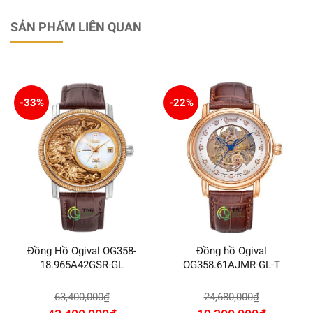
SẢN PHẨM LIÊN QUAN
-33%
-22%
Đồng Hồ Ogival OG358-
Đồng hồ Ogival
18.965A42GSR-GL
OG358.61AJMR-GL-T
63,400,000
₫
24,680,000
₫