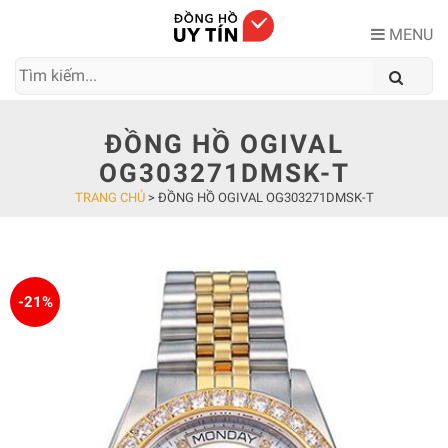
Skip
to
MENU
content
ĐỒNG HỒ OGIVAL
OG303271DMSK-T
TRANG CHỦ
>
ĐỒNG HỒ OGIVAL OG303271DMSK-T
-21%