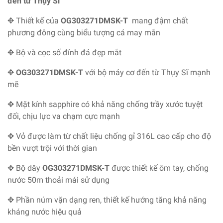
đến từ Thụy Sĩ
✥ Thiết kế của
OG303271DMSK-T
mang đậm chất
phương đông cùng biểu tượng cá may mắn
✥ Bộ và cọc số đính đá đẹp mắt
✥
OG303271DMSK-T
với bộ máy cơ đến từ Thụy Sĩ mạnh
mẽ
✥ Mặt kính sapphire có khả năng chống trầy xước tuyệt
đối, chịu lực va chạm cực mạnh
✥ Vỏ được làm từ chất liệu chống gỉ 316L cao cấp cho độ
bền vượt trội với thời gian
✥ Bộ dây
OG303271DMSK-T
được thiết kế ôm tay, chống
nước 50m thoải mái sử dụng
✥ Phần núm vặn dạng ren, thiết kế hướng tăng khả năng
kháng nước hiệu quả