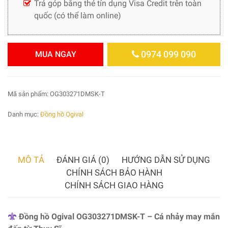
Trả góp bằng thẻ tín dụng Visa Credit trên toàn
quốc (có thể làm online)
0974 099 090
MUA NGAY
Mã sản phẩm:
OG303271DMSK-T
Danh mục:
Đồng hồ Ogival
MÔ TẢ
ĐÁNH GIÁ (0)
HƯỚNG DẪN SỬ DỤNG
CHÍNH SÁCH BẢO HÀNH
CHÍNH SÁCH GIAO HÀNG
Đồng hồ Ogival OG303271DMSK-T – Cá nhảy may mắn