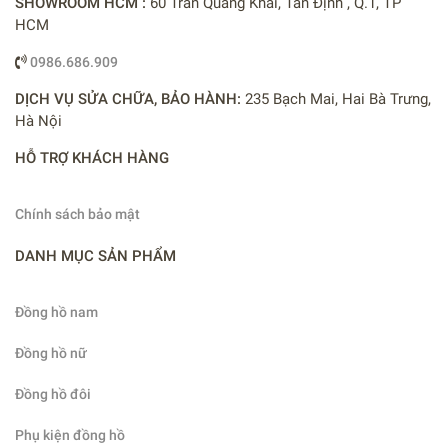
SHOWROOM HCM :
60 Trần Quang Khải, Tân Định , Q.1, TP
HCM
0986.686.909
DỊCH VỤ SỬA CHỮA, BẢO HÀNH:
235 Bạch Mai, Hai Bà Trưng,
Hà Nội
HỖ TRỢ KHÁCH HÀNG
Chính sách bảo mật
DANH MỤC SẢN PHẨM
Đồng hồ nam
Đồng hồ nữ
Đồng hồ đôi
Phụ kiện đồng hồ