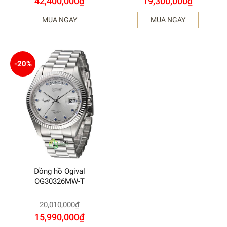
42,400,000
₫
19,300,000
₫
MUA NGAY
MUA NGAY
-20%
Đồng hồ Ogival
OG30326MW-T
20,010,000
₫
15,990,000
₫