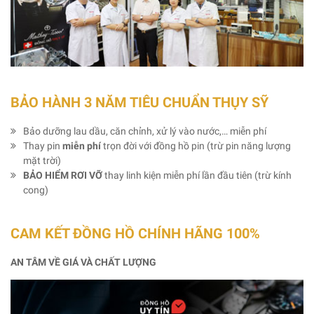
BẢO HÀNH 3 NĂM TIÊU CHUẨN THỤY SỸ
Bảo dưỡng lau dầu, căn chỉnh, xử lý vào nước,… miễn phí
Thay pin
miễn phí
trọn đời với đồng hồ pin (trừ pin năng lượng
mặt trời)
BẢO HIỂM RƠI VỠ
thay linh kiện miễn phí lần đầu tiên (trừ kính
cong)
CAM KẾT ĐỒNG HỒ CHÍNH HÃNG 100%
AN TÂM VỀ GIÁ VÀ CHẤT LƯỢNG