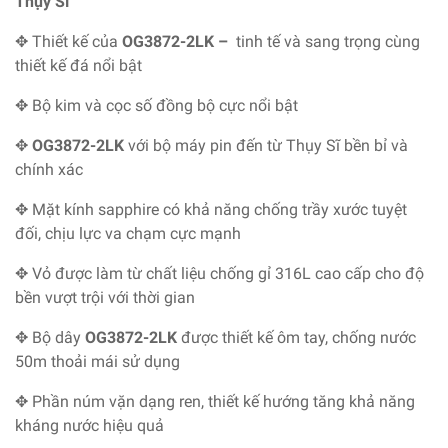
Thụy Sĩ
✥ Thiết kế của
OG3872-2LK
–
tinh tế và sang trọng cùng
thiết kế đá nổi bật
✥ Bộ kim và cọc số đồng bộ cực nổi bật
✥
OG3872-2LK
với bộ máy pin đến từ Thụy Sĩ bền bỉ và
chính xác
✥ Mặt kính sapphire có khả năng chống trầy xước tuyệt
đối, chịu lực va chạm cực mạnh
✥ Vỏ được làm từ chất liệu chống gỉ 316L cao cấp cho độ
bền vượt trội với thời gian
✥ Bộ dây
OG3872-2LK
được thiết kế ôm tay, chống nước
50m thoải mái sử dụng
✥ Phần núm vặn dạng ren, thiết kế hướng tăng khả năng
kháng nước hiệu quả