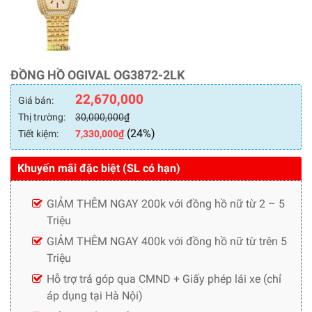
ĐỒNG HỒ OGIVAL OG3872-2LK
22,670,000
Giá bán:
Thị trường:
30,000,000
₫
(24%)
Tiết kiệm:
7,330,000
₫
Khuyến mãi đặc biệt (SL có hạn)
GIẢM THÊM NGAY 200k với đồng hồ nữ từ 2 – 5
Triệu
GIẢM THÊM NGAY 400k với đồng hồ nữ từ trên 5
Triệu
Hỗ trợ trả góp qua CMND + Giấy phép lái xe (chỉ
áp dụng tại Hà Nội)