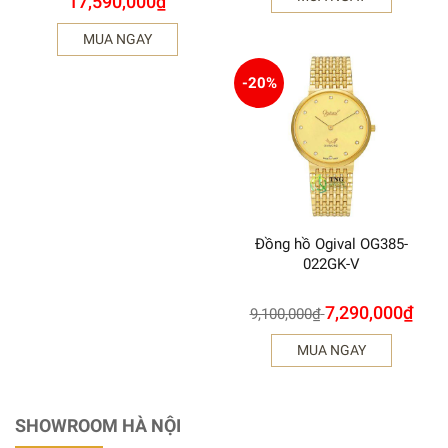
17,590,000
₫
MUA NGAY
-20%
Đồng hồ Ogival OG385-
022GK-V
7,290,000
₫
9,100,000
₫
MUA NGAY
SHOWROOM HÀ NỘI