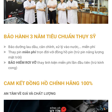
BẢO HÀNH 3 NĂM TIÊU CHUẨN THỤY SỸ
Bảo dưỡng lau dầu, căn chỉnh, xử lý vào nước,… miễn phí
Thay pin
miễn phí
trọn đời với đồng hồ pin (trừ pin năng lượng
mặt trời)
BẢO HIỂM RƠI VỠ
thay linh kiện miễn phí lần đầu tiên (trừ kính
cong)
CAM KẾT ĐỒNG HỒ CHÍNH HÃNG 100%
AN TÂM VỀ GIÁ VÀ CHẤT LƯỢNG