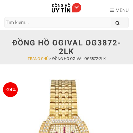
Skip
to
MENU
content
ĐỒNG HỒ OGIVAL OG3872-
2LK
TRANG CHỦ
>
ĐỒNG HỒ OGIVAL OG3872-2LK
-24%