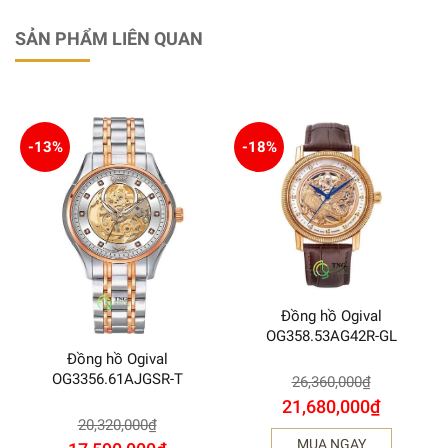
SẢN PHẨM LIÊN QUAN
-13%
-18%
Đồng hồ Ogival
OG358.53AG42R-GL
Đồng hồ Ogival
OG3356.61AJGSR-T
26,360,000
₫
21,680,000
₫
20,320,000
₫
MUA NGAY