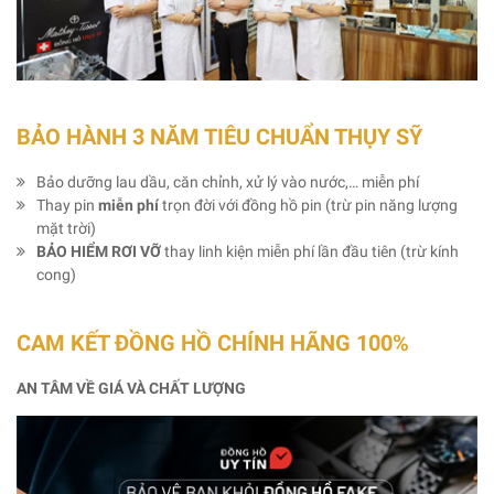
BẢO HÀNH 3 NĂM TIÊU CHUẨN THỤY SỸ
Bảo dưỡng lau dầu, căn chỉnh, xử lý vào nước,… miễn phí
Thay pin
miễn phí
trọn đời với đồng hồ pin (trừ pin năng lượng
mặt trời)
BẢO HIỂM RƠI VỠ
thay linh kiện miễn phí lần đầu tiên (trừ kính
cong)
CAM KẾT ĐỒNG HỒ CHÍNH HÃNG 100%
AN TÂM VỀ GIÁ VÀ CHẤT LƯỢNG