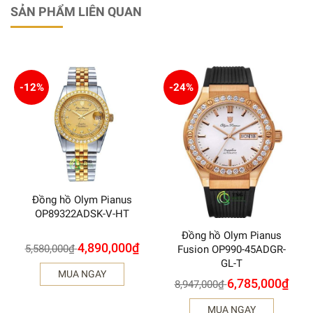
SẢN PHẨM LIÊN QUAN
-12%
-24%
Đồng hồ Olym Pianus
OP89322ADSK-V-HT
Đồng hồ Olym Pianus
4,890,000
₫
5,580,000
₫
Fusion OP990-45ADGR-
GL-T
MUA NGAY
6,785,000
₫
8,947,000
₫
MUA NGAY