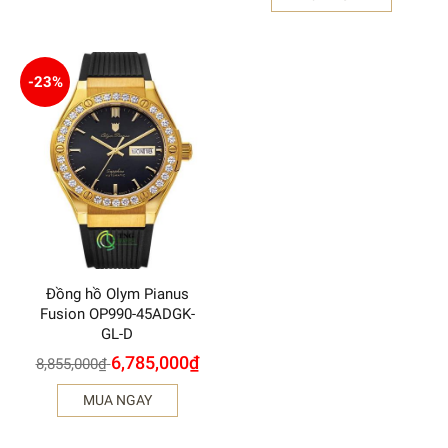
-23%
Đồng hồ Olym Pianus
Fusion OP990-45ADGK-
GL-D
6,785,000
₫
8,855,000
₫
MUA NGAY