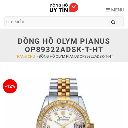
Skip
to
MENU
content
ĐỒNG HỒ OLYM PIANUS
OP89322ADSK-T-HT
TRANG CHỦ
>
ĐỒNG HỒ OLYM PIANUS OP89322ADSK-T-HT
-12%