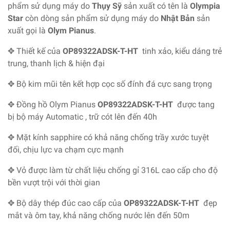
phẩm sử dụng máy do
Thụy Sỹ
sản xuất có tên là
Olympia
Star
còn dòng sản phẩm sử dụng máy do
Nhật Bản
sản
xuất gọi là
Olym Pianus
.
✥ Thiết kế của
OP89322ADSK-T-HT
tinh xảo, kiểu dáng trẻ
trung, thanh lịch & hiện đại
✥ Bộ kim mũi tên kết hợp cọc số đính đá cực sang trọng
✥ Đồng hồ Olym Pianus
OP89322ADSK-T-HT
được tang
bị bộ máy Automatic , trữ cót lên đến 40h
✥ Mặt kính sapphire có khả năng chống trầy xước tuyệt
đối, chịu lực va chạm cực mạnh
✥ Vỏ được làm từ chất liệu chống gỉ 316L cao cấp cho độ
bền vượt trội với thời gian
✥ Bộ dây thép đúc cao cấp của
OP89322ADSK-T-HT
đẹp
mắt và ôm tay, khả năng chống nước lên đến 50m