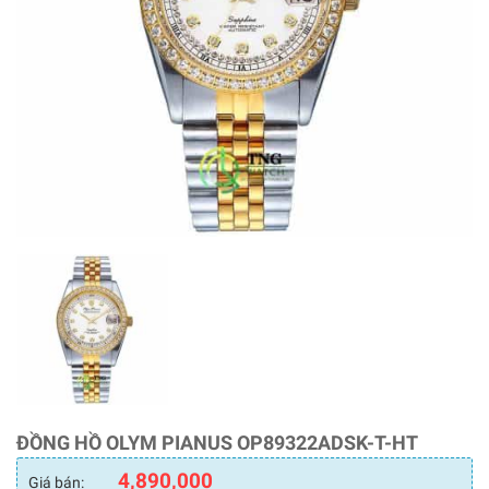
ĐỒNG HỒ OLYM PIANUS OP89322ADSK-T-HT
4,890,000
Giá bán: