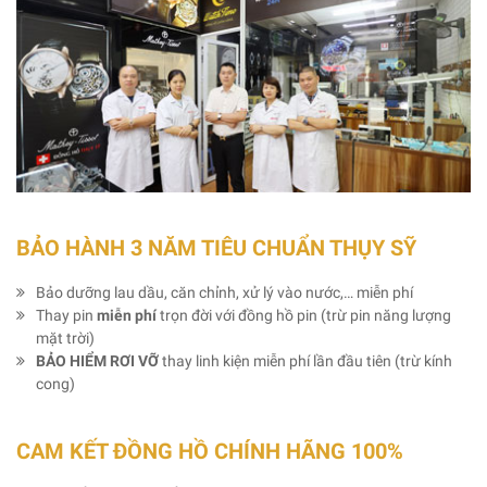
BẢO HÀNH 3 NĂM TIÊU CHUẨN THỤY SỸ
Bảo dưỡng lau dầu, căn chỉnh, xử lý vào nước,… miễn phí
Thay pin
miễn phí
trọn đời với đồng hồ pin (trừ pin năng lượng
mặt trời)
BẢO HIỂM RƠI VỠ
thay linh kiện miễn phí lần đầu tiên (trừ kính
cong)
CAM KẾT ĐỒNG HỒ CHÍNH HÃNG 100%