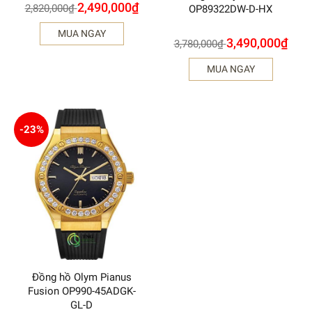
2,490,000
₫
2,820,000
₫
OP89322DW-D-HX
MUA NGAY
3,490,000
₫
3,780,000
₫
MUA NGAY
-23%
Đồng hồ Olym Pianus
Fusion OP990-45ADGK-
GL-D