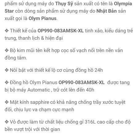
phẩm sử dụng máy do
Thụy Sỹ
sản xuất có tên là
Olympia
Star
còn dòng sản phẩm sử dụng máy do
Nhật Bản
sản
xuất gọi là
Olym Pianus
.
✥ Thiết kế của
OP990-083AMSK-XL
tinh xảo, kiểu dáng trẻ
trung, thanh lịch & hiện đại
✥ Bộ kim mũi tên kết hợp cọc số vạch nổi trên nền vân
đồng tâm.
✥ Nôỉ bật với thiết kế lộ cơ cùng đồng hồ 24h
✥ Đồng hồ Olym Pianus
OP990-083AMSK-XL
được tang
bị bộ máy Automatic , trữ cót lên đến 40h
✥ Mặt kính sapphire có khả năng chống trầy xước tuyệt
đối, chịu lực va chạm cực mạnh
✥ Vỏ được làm từ chất liệu chống gỉ 316L cao cấp cho độ
bền vượt trội với thời gian