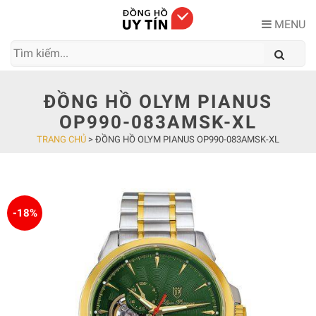
Skip
to
MENU
content
ĐỒNG HỒ OLYM PIANUS
OP990-083AMSK-XL
TRANG CHỦ
>
ĐỒNG HỒ OLYM PIANUS OP990-083AMSK-XL
-18%