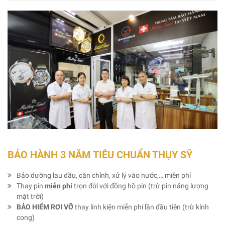
BẢO HÀNH 3 NĂM TIÊU CHUẨN THỤY SỸ
Bảo dưỡng lau dầu, căn chỉnh, xử lý vào nước,… miễn phí
Thay pin
miễn phí
trọn đời với đồng hồ pin (trừ pin năng lượng
mặt trời)
BẢO HIỂM RƠI VỠ
thay linh kiện miễn phí lần đầu tiên (trừ kính
cong)