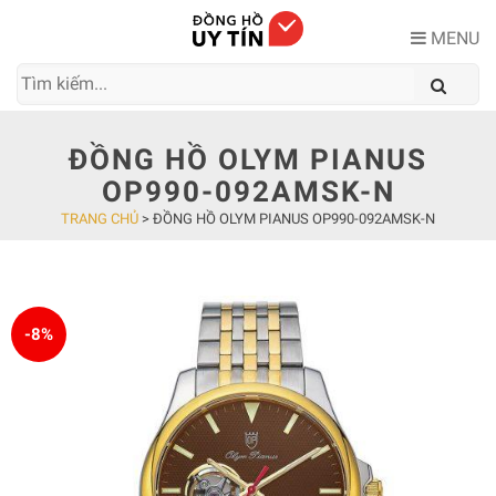
Skip
to
MENU
content
ĐỒNG HỒ OLYM PIANUS
OP990-092AMSK-N
TRANG CHỦ
>
ĐỒNG HỒ OLYM PIANUS OP990-092AMSK-N
-8%