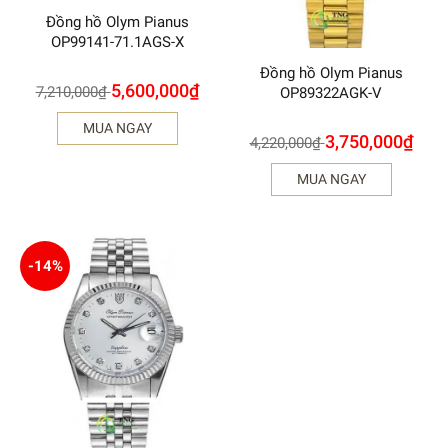
Đồng hồ Olym Pianus
OP99141-71.1AGS-X
Đồng hồ Olym Pianus
5,600,000
₫
7,210,000
₫
OP89322AGK-V
MUA NGAY
3,750,000
₫
4,220,000
₫
MUA NGAY
-14%