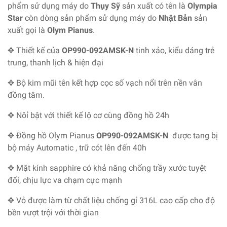
phẩm sử dụng máy do
Thụy Sỹ
sản xuất có tên là
Olympia
Star
còn dòng sản phẩm sử dụng máy do
Nhật Bản
sản
xuất gọi là
Olym Pianus
.
✥ Thiết kế của
OP990-092AMSK-N
tinh xảo, kiểu dáng trẻ
trung, thanh lịch & hiện đại
✥ Bộ kim mũi tên kết hợp cọc số vạch nổi trên nền vân
đồng tâm.
✥ Nôỉ bật với thiết kế lộ cơ cùng đồng hồ 24h
✥ Đồng hồ Olym Pianus
OP990-092AMSK-N
được tang bị
bộ máy Automatic , trữ cót lên đến 40h
✥ Mặt kính sapphire có khả năng chống trầy xước tuyệt
đối, chịu lực va chạm cực mạnh
✥ Vỏ được làm từ chất liệu chống gỉ 316L cao cấp cho độ
bền vượt trội với thời gian