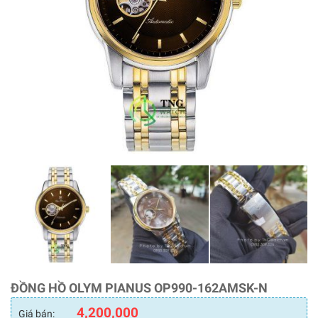
ĐỒNG HỒ OLYM PIANUS OP990-162AMSK-N
4,200,000
Giá bán: