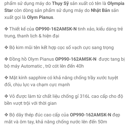
phẩm sử dụng máy do
Thụy Sỹ
sản xuất có tên là
Olympia
Star
còn dòng sản phẩm sử dụng máy do
Nhật Bản
sản
xuất gọi là
Olym Pianus
.
✥ Thiết kế của
OP990-162AMSK-N
tinh xảo, kiểu dáng trẻ
trung, thanh lịch & hiện đại
✥ Bộ kim mũi tên kết hợp cọc số vạch cực sang trọng
✥ Đồng hồ Olym Pianus
OP990-162AMSK-N
được tang bị
bộ máy Automatic , trữ cót lên đến 40h
✥ Mặt kính sapphire có khả năng chống trầy xước tuyệt
đối, chịu lực va chạm cực mạnh
✥ Vỏ được làm từ chất liệu chống gỉ 316L cao cấp cho độ
bền vượt trội với thời gian
✥ Bộ dây thép đúc cao cấp của
OP990-162AMSK-N
đẹp
mắt và ôm tay, khả năng chống nước lên đến 50m