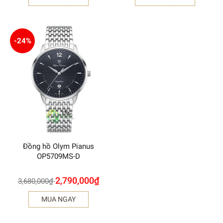
-24%
Đồng hồ Olym Pianus
OP5709MS-D
2,790,000
₫
3,680,000
₫
MUA NGAY