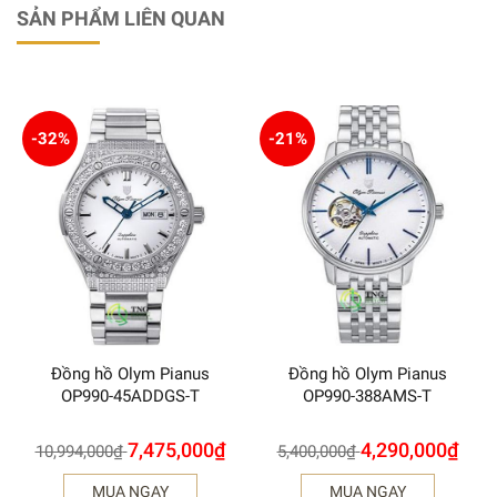
SẢN PHẨM LIÊN QUAN
-32%
-21%
Đồng hồ Olym Pianus
Đồng hồ Olym Pianus
OP990-45ADDGS-T
OP990-388AMS-T
7,475,000
₫
4,290,000
₫
10,994,000
₫
5,400,000
₫
MUA NGAY
MUA NGAY