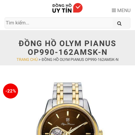
Skip
to
MENU
content
ĐỒNG HỒ OLYM PIANUS
OP990-162AMSK-N
TRANG CHỦ
>
ĐỒNG HỒ OLYM PIANUS OP990-162AMSK-N
-22%