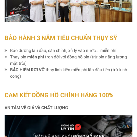
BẢO HÀNH 3 NĂM TIÊU CHUẨN THỤY SỸ
Bảo dưỡng lau dầu, căn chỉnh, xử lý vào nước,… miễn phí
Thay pin
miễn phí
trọn đời với đồng hồ pin (trừ pin năng lượng
mặt trời)
BẢO HIỂM RƠI VỠ
thay linh kiện miễn phí lần đầu tiên (trừ kính
cong)
CAM KẾT ĐỒNG HỒ CHÍNH HÃNG 100%
AN TÂM VỀ GIÁ VÀ CHẤT LƯỢNG