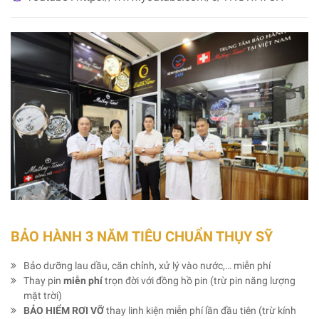
BẢO HÀNH 3 NĂM TIÊU CHUẨN THỤY SỸ
Bảo dưỡng lau dầu, căn chỉnh, xử lý vào nước,… miễn phí
Thay pin
miễn phí
trọn đời với đồng hồ pin (trừ pin năng lượng
mặt trời)
BẢO HIỂM RƠI VỠ
thay linh kiện miễn phí lần đầu tiên (trừ kính