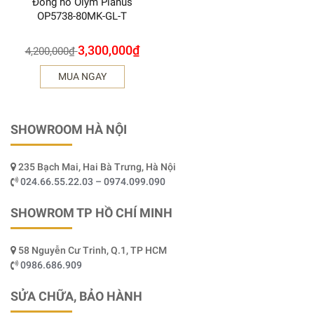
Đồng hồ Olym Pianus
OP5738-80MK-GL-T
3,300,000
₫
4,200,000
₫
MUA NGAY
SHOWROOM HÀ NỘI
235 Bạch Mai, Hai Bà Trưng, Hà Nội
024.66.55.22.03 – 0974.099.090
SHOWROM TP HỒ CHÍ MINH
58 Nguyễn Cư Trinh, Q.1, TP HCM
0986.686.909
SỬA CHỮA, BẢO HÀNH