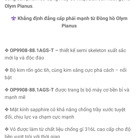
Olym Pianus
.
Khẳng định đẳng cấp phái mạnh từ Đồng hồ Olym
Pianus
✥
OP9908-88.1AGS-T
–
thiết kế semi skeleton xuất sắc
mới lạ và độc đáo
✥ Bộ kim rốn góc 6h, cùng kim xăng cực phá cách – nổi
bật
✥
OP9908-88.1AGS-T
được trang bị bộ máy cơ bền bỉ và
mạnh mẽ
✥ Mặt kính sapphire có khả năng chống trầy xước tuyệt
đối, chịu lực va chạm cực mạnh
✥ Vỏ được làm từ chất liệu chống gỉ 316L cao cấp cho độ
bền vượt trội với thời gian