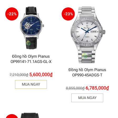
-22%
-23%
Đồng hồ Olym Pianus
OP99141-71.1AGS-GL-X
Đồng hồ Olym Pianus
5,600,000
₫
7,210,000
₫
OP990-45ADGS-T
MUA NGAY
6,785,000
₫
8,855,000
₫
MUA NGAY