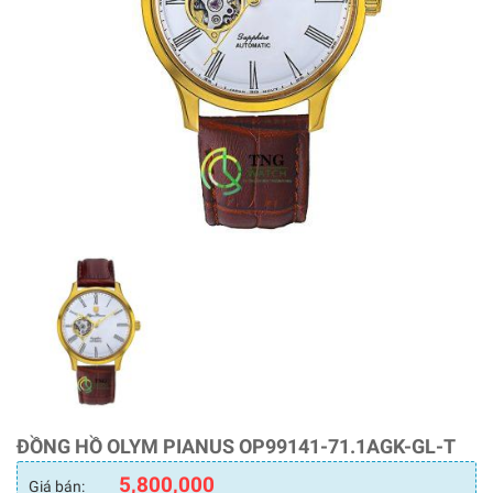
ĐỒNG HỒ OLYM PIANUS OP99141-71.1AGK-GL-T
5,800,000
Giá bán: