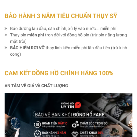
BẢO HÀNH 3 NĂM TIÊU CHUẨN THỤY SỸ
Bảo dưỡng lau dầu, căn chỉnh, xử lý vào nước,… miễn phí
Thay pin
miễn phí
trọn đời với đồng hồ pin (trừ pin năng lượng
mặt trời)
BẢO HIỂM RƠI VỠ
thay linh kiện miễn phí lần đầu tiên (trừ kính
cong)
CAM KẾT ĐỒNG HỒ CHÍNH HÃNG 100%
AN TÂM VỀ GIÁ VÀ CHẤT LƯỢNG