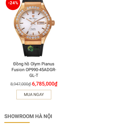
-24%
Đồng hồ Olym Pianus
Fusion OP990-45ADGR-
GL-T
6,785,000
₫
8,947,000
₫
MUA NGAY
SHOWROOM HÀ NỘI