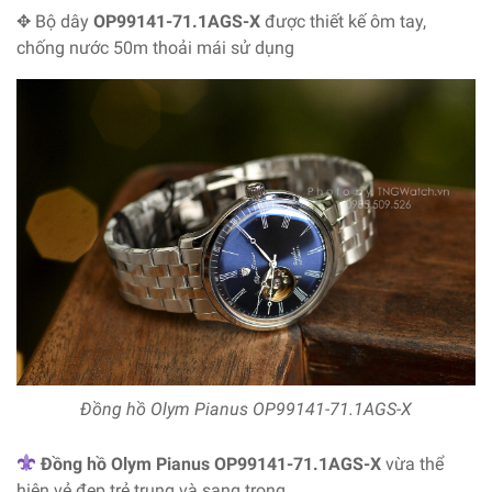
✥ Bộ dây
OP99141-71.1AGS-X
được thiết kế ôm tay,
chống nước 50m thoải mái sử dụng
Đồng hồ Olym Pianus OP99141-71.1AGS-X
Đồng hồ Olym Pianus OP99141-71.1AGS-X
vừa thể
hiện vẻ đẹp trẻ trung và sang trọng