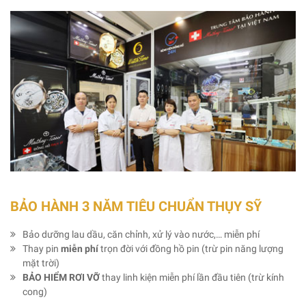
BẢO HÀNH 3 NĂM TIÊU CHUẨN THỤY SỸ
Bảo dưỡng lau dầu, căn chỉnh, xử lý vào nước,… miễn phí
Thay pin
miễn phí
trọn đời với đồng hồ pin (trừ pin năng lượng
mặt trời)
BẢO HIỂM RƠI VỠ
thay linh kiện miễn phí lần đầu tiên (trừ kính
cong)