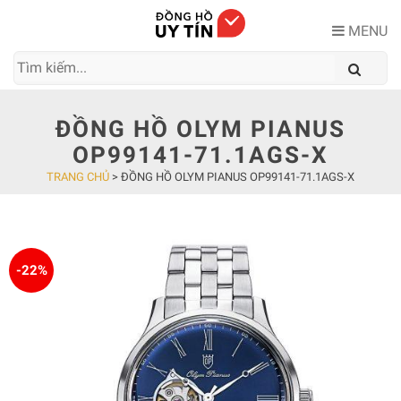
Skip
to
MENU
content
ĐỒNG HỒ OLYM PIANUS
OP99141-71.1AGS-X
TRANG CHỦ
>
ĐỒNG HỒ OLYM PIANUS OP99141-71.1AGS-X
-22%