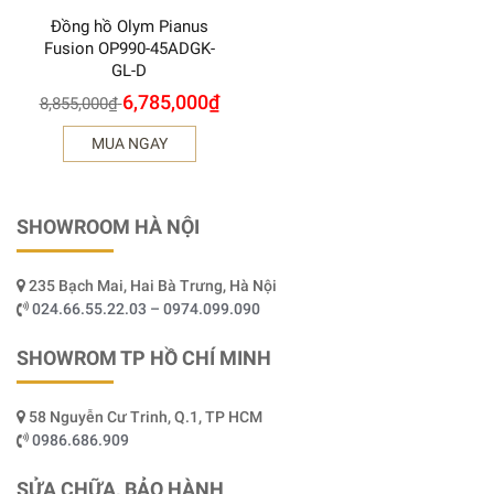
Đồng hồ Olym Pianus
Fusion OP990-45ADGK-
GL-D
6,785,000
₫
8,855,000
₫
MUA NGAY
SHOWROOM HÀ NỘI
235 Bạch Mai, Hai Bà Trưng, Hà Nội
024.66.55.22.03 – 0974.099.090
SHOWROM TP HỒ CHÍ MINH
58 Nguyễn Cư Trinh, Q.1, TP HCM
0986.686.909
SỬA CHỮA, BẢO HÀNH