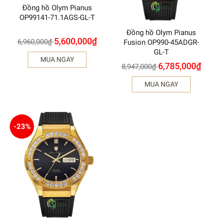
Đồng hồ Olym Pianus
OP99141-71.1AGS-GL-T
Đồng hồ Olym Pianus
5,600,000
₫
6,960,000
₫
Fusion OP990-45ADGR-
GL-T
MUA NGAY
6,785,000
₫
8,947,000
₫
MUA NGAY
-23%