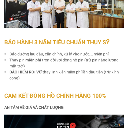
BẢO HÀNH 3 NĂM TIÊU CHUẨN THỤY SỸ
Bảo dưỡng lau dầu, căn chỉnh, xử lý vào nước,… miễn phí
Thay pin
miễn phí
trọn đời với đồng hồ pin (trừ pin năng lượng
mặt trời)
BẢO HIỂM RƠI VỠ
thay linh kiện miễn phí lần đầu tiên (trừ kính
cong)
CAM KẾT ĐỒNG HỒ CHÍNH HÃNG 100%
AN TÂM VỀ GIÁ VÀ CHẤT LƯỢNG