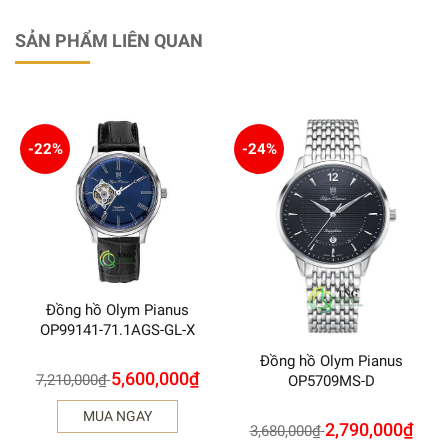
SẢN PHẨM LIÊN QUAN
-22%
-24%
Đồng hồ Olym Pianus
OP99141-71.1AGS-GL-X
Đồng hồ Olym Pianus
5,600,000
₫
7,210,000
₫
OP5709MS-D
MUA NGAY
2,790,000
₫
3,680,000
₫