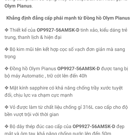
Olym Pianus
.
Khẳng định đẳng cấp phái mạnh từ Đồng hồ Olym Pianus
✥ Thiết kế của
OP9927-56AMSK-D
tinh xảo, kiểu dáng trẻ
trung, thanh lịch & hiện đại
✥ Bộ kim mũi tên kết hợp cọc số vạch đơn giản mà sang
trọng
✥ Đồng hồ Olym Pianus
OP9927-56AMSK-D
được tang bị
bộ máy Automatic , trữ cót lên đến 40h
✥ Mặt kính sapphire có khả năng chống trầy xước tuyệt
đối, chịu lực va chạm cực mạnh
✥ Vỏ được làm từ chất liệu chống gỉ 316L cao cấp cho độ
bền vượt trội với thời gian
✥ Bộ dây thép đúc cao cấp của
OP9927-56AMSK-D
đẹp
mắt và ôm tay, khả năng chống nước lên đến 50m