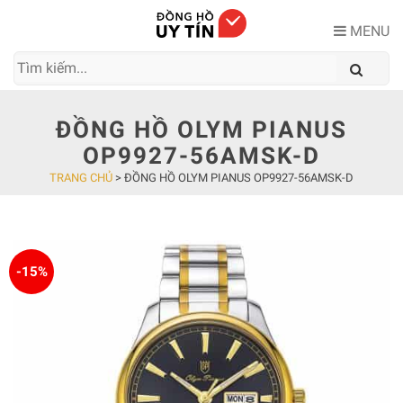
Skip
to
MENU
content
ĐỒNG HỒ OLYM PIANUS
OP9927-56AMSK-D
TRANG CHỦ
>
ĐỒNG HỒ OLYM PIANUS OP9927-56AMSK-D
-15%