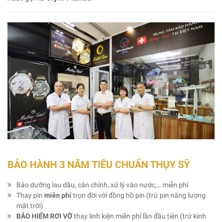
BẢO HÀNH 3 NĂM TIÊU CHUẨN THỤY SỸ
Bảo dưỡng lau dầu, căn chỉnh, xử lý vào nước,… miễn phí
Thay pin
miễn phí
trọn đời với đồng hồ pin (trừ pin năng lượng
mặt trời)
BẢO HIỂM RƠI VỠ
thay linh kiện miễn phí lần đầu tiên (trừ kính