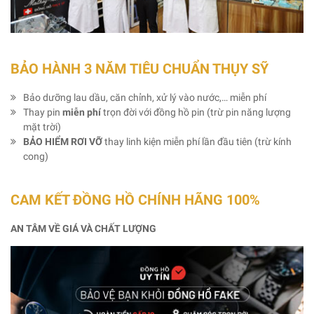
BẢO HÀNH 3 NĂM TIÊU CHUẨN THỤY SỸ
Bảo dưỡng lau dầu, căn chỉnh, xử lý vào nước,… miễn phí
Thay pin
miễn phí
trọn đời với đồng hồ pin (trừ pin năng lượng
mặt trời)
BẢO HIỂM RƠI VỠ
thay linh kiện miễn phí lần đầu tiên (trừ kính
cong)
CAM KẾT ĐỒNG HỒ CHÍNH HÃNG 100%
AN TÂM VỀ GIÁ VÀ CHẤT LƯỢNG