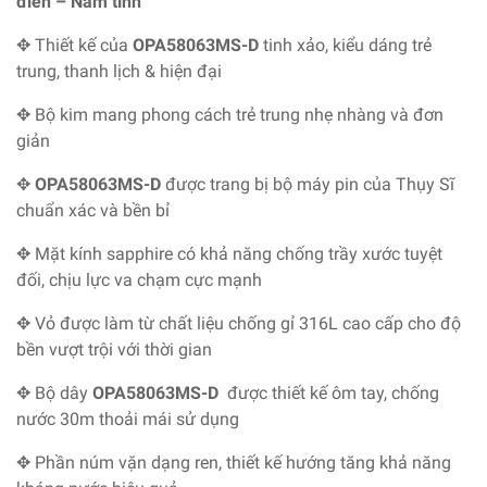
điển – Nam tính
✥ Thiết kế của
OPA58063MS-D
tinh xảo, kiểu dáng trẻ
trung, thanh lịch & hiện đại
✥ Bộ kim mang phong cách trẻ trung nhẹ nhàng và đơn
giản
✥
OPA58063MS-D
được trang bị bộ máy pin của Thụy Sĩ
chuẩn xác và bền bỉ
✥ Mặt kính sapphire có khả năng chống trầy xước tuyệt
đối, chịu lực va chạm cực mạnh
✥ Vỏ được làm từ chất liệu chống gỉ 316L cao cấp cho độ
bền vượt trội với thời gian
✥ Bộ dây
OPA58063MS-D
được thiết kế ôm tay, chống
nước 30m thoải mái sử dụng
✥ Phần núm vặn dạng ren, thiết kế hướng tăng khả năng