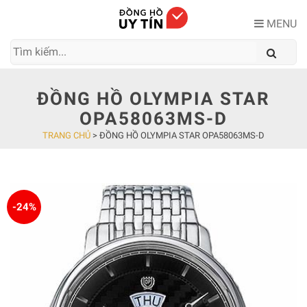
Skip
to
MENU
content
ĐỒNG HỒ OLYMPIA STAR
OPA58063MS-D
TRANG CHỦ
>
ĐỒNG HỒ OLYMPIA STAR OPA58063MS-D
-24%