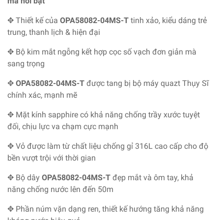
mà nổi bật
✥ Thiết kế của
OPA58082-04MS-T
tinh xảo, kiểu dáng trẻ
trung, thanh lịch & hiện đại
✥ Bộ kim mắt ngỗng kết hợp cọc số vạch đơn giản mà
sang trọng
✥
OPA58082-04MS-T
được tang bị bộ máy quazt Thụy Sĩ
chính xác, mạnh mẽ
✥ Mặt kính sapphire có khả năng chống trầy xước tuyệt
đối, chịu lực va chạm cực mạnh
✥ Vỏ được làm từ chất liệu chống gỉ 316L cao cấp cho độ
bền vượt trội với thời gian
✥ Bộ dây
OPA58082-04MS-T
đẹp mắt và ôm tay, khả
năng chống nước lên đến 50m
✥ Phần núm vặn dạng ren, thiết kế hướng tăng khả năng