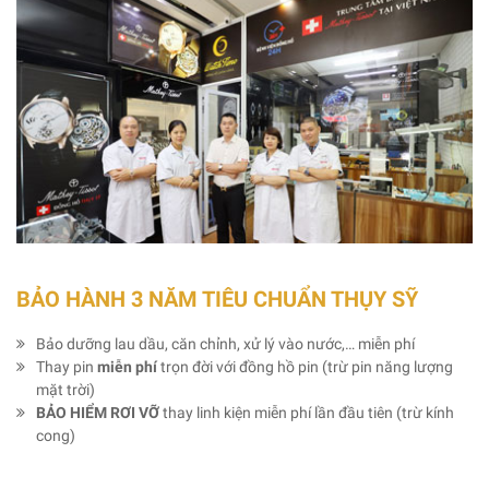
BẢO HÀNH 3 NĂM TIÊU CHUẨN THỤY SỸ
Bảo dưỡng lau dầu, căn chỉnh, xử lý vào nước,… miễn phí
Thay pin
miễn phí
trọn đời với đồng hồ pin (trừ pin năng lượng
mặt trời)
BẢO HIỂM RƠI VỠ
thay linh kiện miễn phí lần đầu tiên (trừ kính
cong)