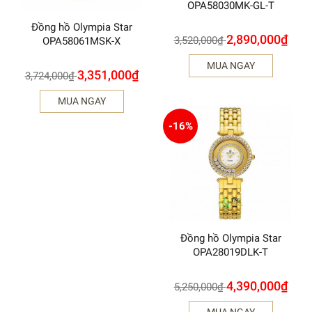
OPA58030MK-GL-T
Đồng hồ Olympia Star
2,890,000
₫
3,520,000
₫
OPA58061MSK-X
MUA NGAY
3,351,000
₫
3,724,000
₫
MUA NGAY
-16%
Đồng hồ Olympia Star
OPA28019DLK-T
4,390,000
₫
5,250,000
₫
MUA NGAY