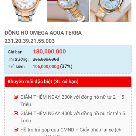
ĐỒNG HỒ OMEGA AQUA TERRA
231.20.39.21.55.003
180,000,000
Giá bán:
Thị trường:
286,000,000
₫
(37%)
Tiết kiệm:
106,000,000
₫
Khuyến mãi đặc biệt (SL có hạn)
GIẢM THÊM NGAY 200k với đồng hồ nữ từ 2 – 5
Triệu
GIẢM THÊM NGAY 400k với đồng hồ nữ từ trên 5
Triệu
Hỗ trợ trả góp qua CMND + Giấy phép lái xe (chỉ