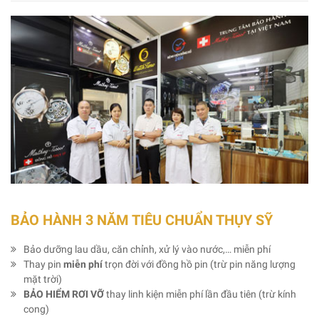
BẢO HÀNH 3 NĂM TIÊU CHUẨN THỤY SỸ
Bảo dưỡng lau dầu, căn chỉnh, xử lý vào nước,… miễn phí
Thay pin
miễn phí
trọn đời với đồng hồ pin (trừ pin năng lượng
mặt trời)
BẢO HIỂM RƠI VỠ
thay linh kiện miễn phí lần đầu tiên (trừ kính
cong)