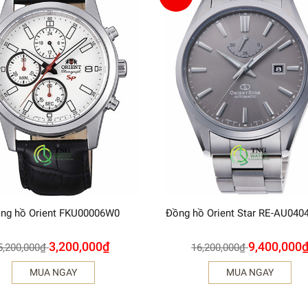
ng hồ Orient FKU00006W0
Đồng hồ Orient Star RE-AU04
3,200,000
₫
9,400,000
5,200,000
₫
16,200,000
₫
MUA NGAY
MUA NGAY