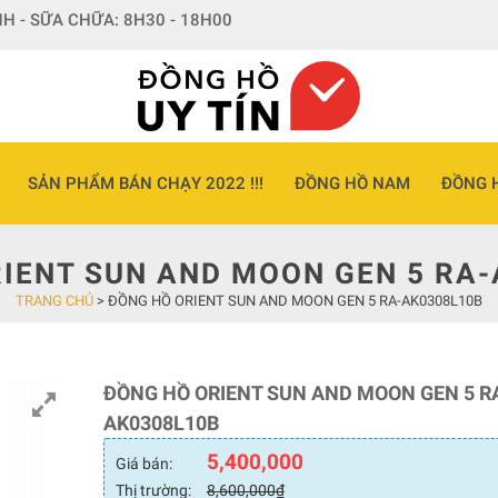
H - SỮA CHỮA: 8H30 - 18H00
SẢN PHẨM BÁN CHẠY 2022 !!!
ĐỒNG HỒ NAM
ĐỒNG 
IENT SUN AND MOON GEN 5 RA
TRANG CHỦ
>
ĐỒNG HỒ ORIENT SUN AND MOON GEN 5 RA-AK0308L10B
ĐỒNG HỒ ORIENT SUN AND MOON GEN 5 R
AK0308L10B
5,400,000
Giá bán:
Thị trường:
8,600,000
₫