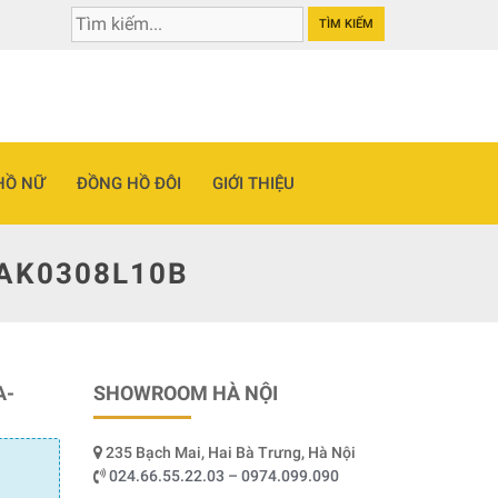
TÌM KIẾM
HỒ NỮ
ĐỒNG HỒ ĐÔI
GIỚI THIỆU
-AK0308L10B
A-
SHOWROOM HÀ NỘI
235 Bạch Mai, Hai Bà Trưng, Hà Nội
024.66.55.22.03 – 0974.099.090