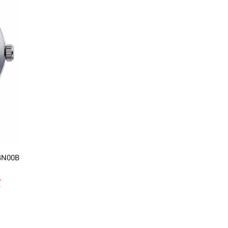
04N00B
₫