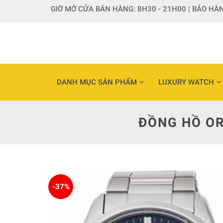
Skip
GIỜ MỞ CỬA BÁN HÀNG: 8H30 - 21H00 | BẢO HÀN
to
content
DANH MỤC SẢN PHẨM
LUXURY WATCH
ĐỒNG HỒ OR
-37%