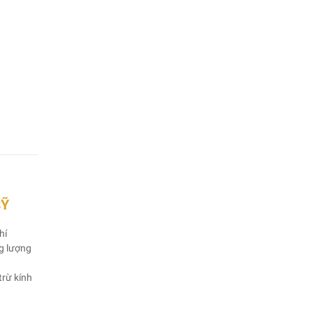
SỸ
hí
ng lượng
trừ kính