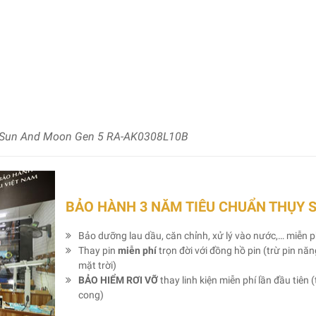
t Sun And Moon Gen 5 RA-AK0308L10B
BẢO HÀNH 3 NĂM TIÊU CHUẨN THỤY 
Bảo dưỡng lau dầu, căn chỉnh, xử lý vào nước,… miễn p
Thay pin
miễn phí
trọn đời với đồng hồ pin (trừ pin nă
mặt trời)
BẢO HIỂM RƠI VỠ
thay linh kiện miễn phí lần đầu tiên (
cong)