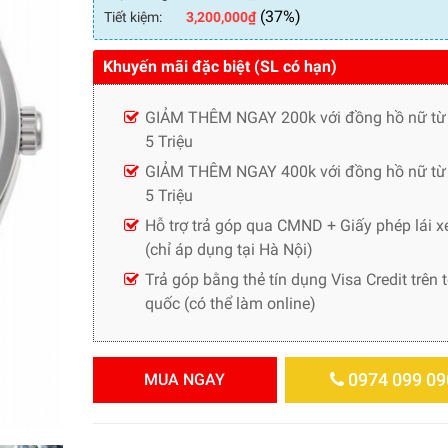
(37%)
Tiết kiệm:
3,200,000
₫
Khuyến mãi đặc biệt (SL có hạn)
GIẢM THÊM NGAY 200k với đồng hồ nữ từ
5 Triệu
GIẢM THÊM NGAY 400k với đồng hồ nữ từ 
5 Triệu
Hỗ trợ trả góp qua CMND + Giấy phép lái x
(chỉ áp dụng tại Hà Nội)
Trả góp bằng thẻ tín dụng Visa Credit trên 
quốc (có thể làm online)
0974 099 09
MUA NGAY