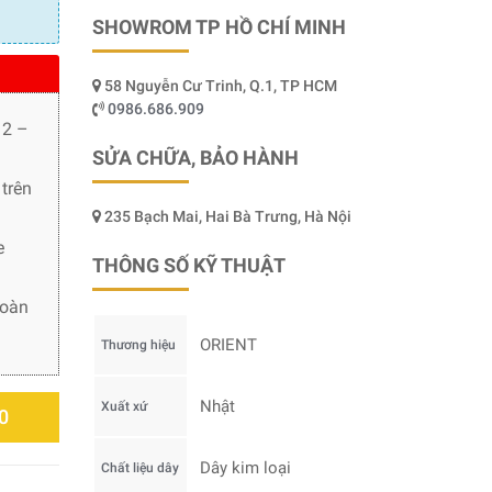
SHOWROM TP HỒ CHÍ MINH
58 Nguyễn Cư Trinh, Q.1, TP HCM
0986.686.909
 2 –
SỬA CHỮA, BẢO HÀNH
trên
235 Bạch Mai, Hai Bà Trưng, Hà Nội
e
THÔNG SỐ KỸ THUẬT
toàn
ORIENT
Thương hiệu
Nhật
Xuất xứ
0
Dây kim loại
Chất liệu dây