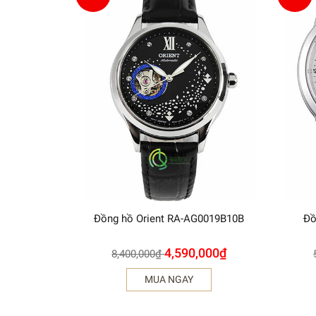
Đồng hồ Orient RA-AG0019B10B
Đồ
4,590,000
₫
8,400,000
₫
MUA NGAY