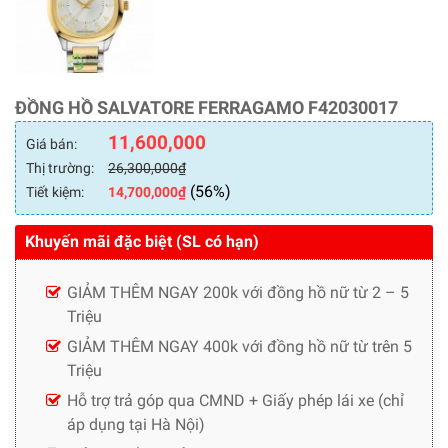
ĐỒNG HỒ SALVATORE FERRAGAMO F42030017
11,600,000
Giá bán:
Thị trường:
26,300,000
₫
(56%)
Tiết kiệm:
14,700,000
₫
Khuyến mãi đặc biệt (SL có hạn)
GIẢM THÊM NGAY 200k với đồng hồ nữ từ 2 – 5
Triệu
GIẢM THÊM NGAY 400k với đồng hồ nữ từ trên 5
Triệu
Hỗ trợ trả góp qua CMND + Giấy phép lái xe (chỉ
áp dụng tại Hà Nội)