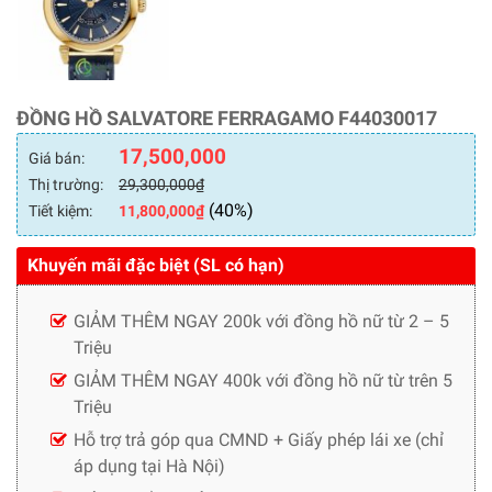
ĐỒNG HỒ SALVATORE FERRAGAMO F44030017
17,500,000
Giá bán:
Thị trường:
29,300,000
₫
(40%)
Tiết kiệm:
11,800,000
₫
Khuyến mãi đặc biệt (SL có hạn)
GIẢM THÊM NGAY 200k với đồng hồ nữ từ 2 – 5
Triệu
GIẢM THÊM NGAY 400k với đồng hồ nữ từ trên 5
Triệu
Hỗ trợ trả góp qua CMND + Giấy phép lái xe (chỉ
áp dụng tại Hà Nội)