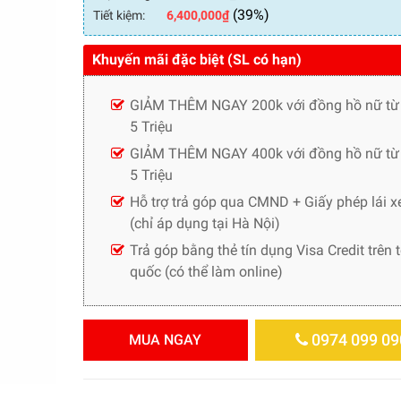
(39%)
Tiết kiệm:
6,400,000
₫
Khuyến mãi đặc biệt (SL có hạn)
GIẢM THÊM NGAY 200k với đồng hồ nữ từ
5 Triệu
GIẢM THÊM NGAY 400k với đồng hồ nữ từ 
5 Triệu
Hỗ trợ trả góp qua CMND + Giấy phép lái x
(chỉ áp dụng tại Hà Nội)
Trả góp bằng thẻ tín dụng Visa Credit trên 
quốc (có thể làm online)
0974 099 09
MUA NGAY