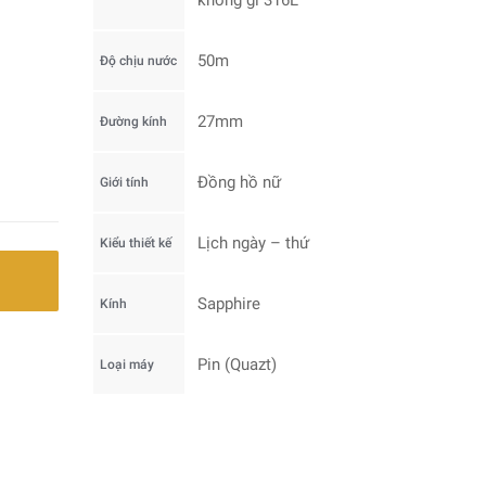
không gỉ 316L
50m
Độ chịu nước
27mm
Đường kính
Đồng hồ nữ
Giới tính
Lịch ngày – thứ
Kiểu thiết kế
Sapphire
Kính
Pin (Quazt)
Loại máy