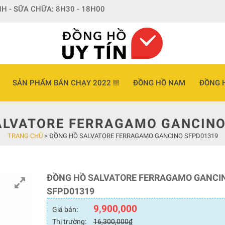
H - SỮA CHỮA: 8H30 - 18H00
SẢN PHẨM BÁN CHẠY 2022 !!!
ĐỒNG HỒ NAM
ĐỒNG 
ALVATORE FERRAGAMO GANCINO
TRANG CHỦ
>
ĐỒNG HỒ SALVATORE FERRAGAMO GANCINO SFPD01319
ĐỒNG HỒ SALVATORE FERRAGAMO GANCI
SFPD01319
9,900,000
Giá bán:
Thị trường:
16,300,000
₫