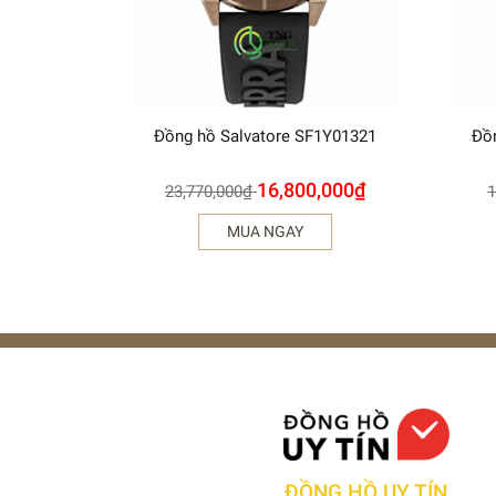
Đồng hồ Salvatore SF1Y01321
Đồ
16,800,000
₫
23,770,000
₫
1
MUA NGAY
ĐỒNG HỒ UY TÍN