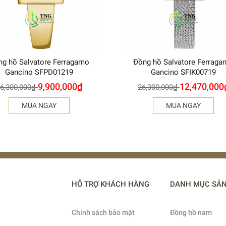
ng hồ Salvatore Ferragamo
Đồng hồ Salvatore Ferrag
Gancino SFPD01219
Gancino SFIK00719
9,900,000
₫
12,470,000
6,300,000
₫
26,300,000
₫
MUA NGAY
MUA NGAY
HỖ TRỢ KHÁCH HÀNG
DANH MỤC SẢ
Chính sách bảo mật
Đồng hồ nam