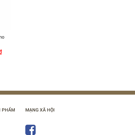
amo
₫
N PHẨM
MẠNG XÃ HỘI