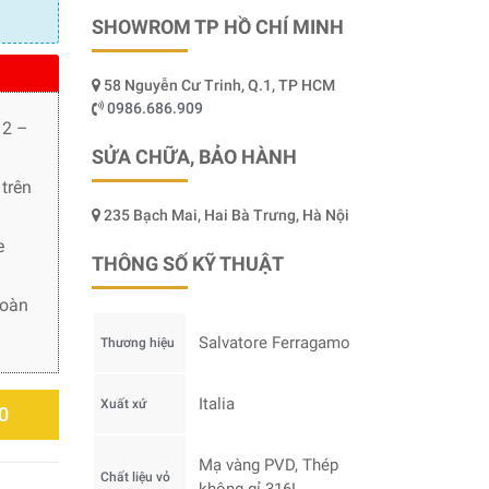
SHOWROM TP HỒ CHÍ MINH
58 Nguyễn Cư Trinh, Q.1, TP HCM
0986.686.909
 2 –
SỬA CHỮA, BẢO HÀNH
trên
235 Bạch Mai, Hai Bà Trưng, Hà Nội
e
THÔNG SỐ KỸ THUẬT
toàn
Salvatore Ferragamo
Thương hiệu
Italia
Xuất xứ
0
Mạ vàng PVD, Thép
Chất liệu vỏ