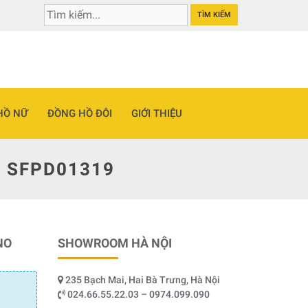
TÌM KIẾM
HỒ NỮ
ĐỒNG HỒ ĐÔI
GIỚI THIỆU
 SFPD01319
NO
SHOWROOM HÀ NỘI
235 Bạch Mai, Hai Bà Trưng, Hà Nội
024.66.55.22.03 – 0974.099.090