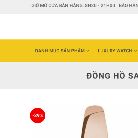
Skip
GIỜ MỞ CỬA BÁN HÀNG: 8H30 - 21H00 | BẢO HÀN
to
content
DANH MỤC SẢN PHẨM
LUXURY WATCH
ĐỒNG HỒ S
-39%