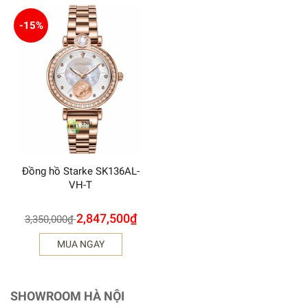
-15%
Đồng hồ Starke SK136AL-
VH-T
2,847,500
₫
3,350,000
₫
MUA NGAY
SHOWROOM HÀ NỘI