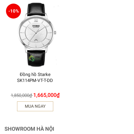
-10%
Đồng hồ Starke
SK114PM-VT-T-DD
1,665,000
₫
1,850,000
₫
MUA NGAY
SHOWROOM HÀ NỘI