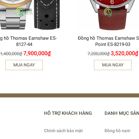
g hồ Thomas Earnshaw ES-
Đồng hồ Thomas Earnshaw S
8127-44
Point ES-8219-03
7,900,000
₫
3,520,000
₫
1,400,000
₫
7,200,000
₫
MUA NGAY
MUA NGAY
HỖ TRỢ KHÁCH HÀNG
DANH MỤC SẢ
Chính sách bảo mật
Đồng hồ nam