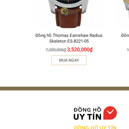
Đồng hồ Thomas Earnshaw Radius
Đồn
Skeleton ES-8221-05
3,520,000
₫
7,200,000
₫
1
MUA NGAY
ĐỒNG HỒ UY TÍN