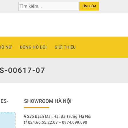
TÌM KIẾM
HỒ NỮ
ĐỒNG HỒ ĐÔI
GIỚI THIỆU
S-00617-07
ES-
SHOWROOM HÀ NỘI
235 Bạch Mai, Hai Bà Trưng, Hà Nội
024.66.55.22.03 – 0974.099.090