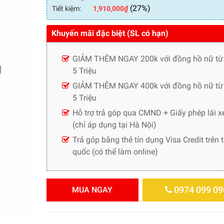
(27%)
Tiết kiệm:
1,910,000
₫
Khuyến mãi đặc biệt (SL có hạn)
GIẢM THÊM NGAY 200k với đồng hồ nữ từ
5 Triệu
GIẢM THÊM NGAY 400k với đồng hồ nữ từ 
5 Triệu
Hỗ trợ trả góp qua CMND + Giấy phép lái x
(chỉ áp dụng tại Hà Nội)
Trả góp bằng thẻ tín dụng Visa Credit trên 
quốc (có thể làm online)
0974 099 09
MUA NGAY