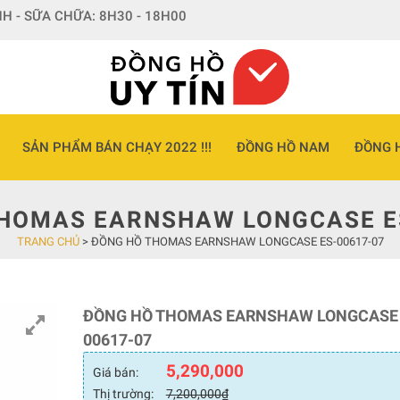
H - SỮA CHỮA: 8H30 - 18H00
SẢN PHẨM BÁN CHẠY 2022 !!!
ĐỒNG HỒ NAM
ĐỒNG 
HOMAS EARNSHAW LONGCASE E
TRANG CHỦ
>
ĐỒNG HỒ THOMAS EARNSHAW LONGCASE ES-00617-07
ĐỒNG HỒ THOMAS EARNSHAW LONGCASE 
00617-07
5,290,000
Giá bán:
Thị trường:
7,200,000
₫