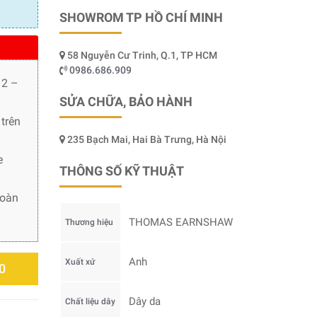
SHOWROM TP HỒ CHÍ MINH
58 Nguyễn Cư Trinh, Q.1, TP HCM
0986.686.909
 2 –
SỬA CHỮA, BẢO HÀNH
trên
235 Bạch Mai, Hai Bà Trưng, Hà Nội
e
THÔNG SỐ KỸ THUẬT
toàn
THOMAS EARNSHAW
Thương hiệu
Anh
Xuất xứ
0
Dây da
Chất liệu dây