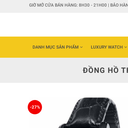
Skip
GIỜ MỞ CỬA BÁN HÀNG: 8H30 - 21H00 | BẢO HÀN
to
content
DANH MỤC SẢN PHẨM
LUXURY WATCH
ĐỒNG HỒ T
-27%