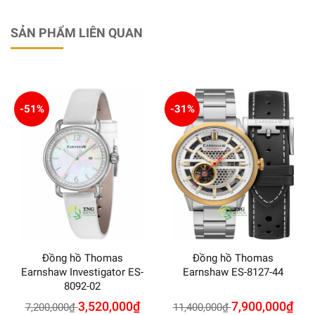
SẢN PHẨM LIÊN QUAN
-51%
-31%
Đồng hồ Thomas
Đồng hồ Thomas
Earnshaw Investigator ES-
Earnshaw ES-8127-44
8092-02
3,520,000
₫
7,900,000
₫
7,200,000
₫
11,400,000
₫