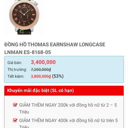
ĐỒNG HỒ THOMAS EARNSHAW LONGCASE
LNMAN ES-8168-05
3,400,000
Giá bán:
Thị trường:
7,200,000
₫
(53%)
Tiết kiệm:
3,800,000
₫
Khuyến mãi đặc biệt (SL có hạn)
GIẢM THÊM NGAY 200k với đồng hồ nữ từ 2 – 5
Triệu
GIẢM THÊM NGAY 400k với đồng hồ nữ từ trên 5
Triệu