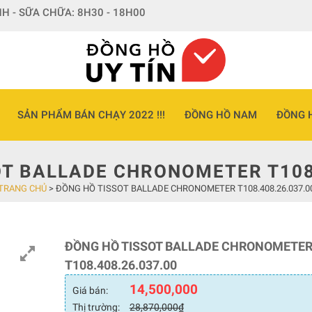
H - SỮA CHỮA: 8H30 - 18H00
SẢN PHẨM BÁN CHẠY 2022 !!!
ĐỒNG HỒ NAM
ĐỒNG 
OT BALLADE CHRONOMETER T108.
TRANG CHỦ
>
ĐỒNG HỒ TISSOT BALLADE CHRONOMETER T108.408.26.037.0
ĐỒNG HỒ TISSOT BALLADE CHRONOMETE
T108.408.26.037.00
14,500,000
Giá bán:
Thị trường:
28,870,000
₫