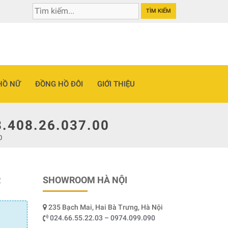
TÌM KIẾM
HỒ NỮ
ĐỒNG HỒ ĐÔI
GIỚI THIỆU
408.26.037.00
0
R
SHOWROOM HÀ NỘI
235 Bạch Mai, Hai Bà Trưng, Hà Nội
024.66.55.22.03 – 0974.099.090