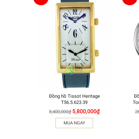
Đồng hồ Tissot Heritage
Đồ
T56.5.623.39
To
5,800,000
₫
8,400,000
₫
2
MUA NGAY