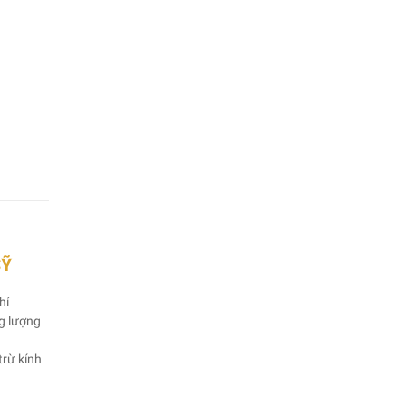
SỸ
hí
ng lượng
trừ kính