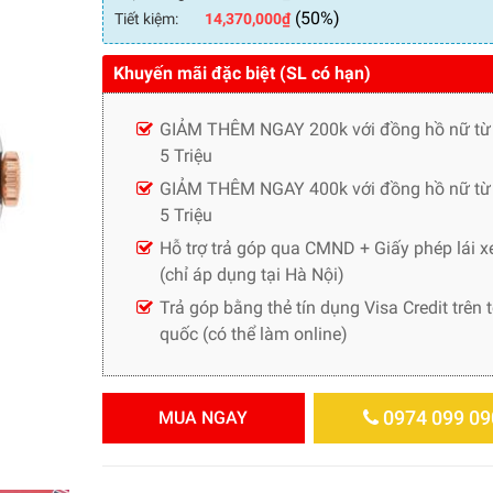
(50%)
Tiết kiệm:
14,370,000
₫
Khuyến mãi đặc biệt (SL có hạn)
GIẢM THÊM NGAY 200k với đồng hồ nữ từ
5 Triệu
GIẢM THÊM NGAY 400k với đồng hồ nữ từ 
5 Triệu
Hỗ trợ trả góp qua CMND + Giấy phép lái x
(chỉ áp dụng tại Hà Nội)
Trả góp bằng thẻ tín dụng Visa Credit trên 
quốc (có thể làm online)
0974 099 09
MUA NGAY