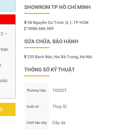
SHOWROM TP HỒ CHÍ MINH
58 Nguyễn Cư Trinh, Q.1, TP HCM
0986.686.909
 2 –
SỬA CHỮA, BẢO HÀNH
trên
235 Bạch Mai, Hai Bà Trưng, Hà Nội
e
THÔNG SỐ KỸ THUẬT
toàn
TISSOT
Thương hiệu
Thụy Sĩ
Xuất xứ
0
Dây da
Chất liệu dây