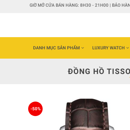
Skip
GIỜ MỞ CỬA BÁN HÀNG: 8H30 - 21H00 | BẢO HÀN
to
content
DANH MỤC SẢN PHẨM
LUXURY WATCH
ĐỒNG HỒ TISS
-50%