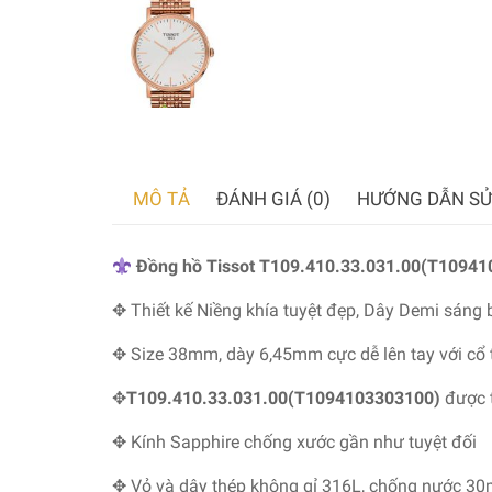
MÔ TẢ
ĐÁNH GIÁ (0)
HƯỚNG DẪN SỬ
Đồng hồ Tissot T109.410.33.031.00(T109410
✥ Thiết kế Niềng khía tuyệt đẹp, Dây Demi sáng
✥
Size 38mm, dày 6,45mm cực dễ lên tay với cổ 
✥
T109.410.33.031.00(T1094103303100)
được 
✥
Kính Sapphire chống xước gần như tuyệt đối
✥
Vỏ và dây thép không gỉ 316L, chống nước 3