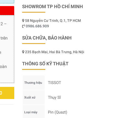
SHOWROM TP HỒ CHÍ MINH
58 Nguyễn Cư Trinh, Q.1, TP HCM
 2 –
0986.686.909
SỬA CHỮA, BẢO HÀNH
trên
e
235 Bạch Mai, Hai Bà Trưng, Hà Nội
THÔNG SỐ KỸ THUẬT
toàn
TISSOT
Thương hiệu
0
Thụy Sĩ
Xuất xứ
Pin (Quazt)
Loại máy