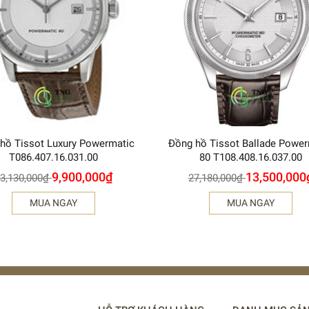
hồ Tissot Luxury Powermatic
Đồng hồ Tissot Ballade Power
T086.407.16.031.00
80 T108.408.16.037.00
9,900,000
₫
13,500,000
3,130,000
₫
27,180,000
₫
MUA NGAY
MUA NGAY