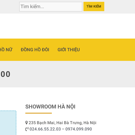
TÌM KIẾM
HỒ NỮ
ĐỒNG HỒ ĐÔI
GIỚI THIỆU
.00
SHOWROOM HÀ NỘI
235 Bạch Mai, Hai Bà Trưng, Hà Nội
024.66.55.22.03 – 0974.099.090