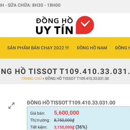
H - SỮA CHỮA: 8H30 - 18H00
SẢN PHẨM BÁN CHẠY 2022 !!!
ĐỒNG HỒ NAM
ĐỒNG 
NG HỒ TISSOT T109.410.33.031
TRANG CHỦ
>
ĐỒNG HỒ TISSOT T109.410.33.031.00
ĐỒNG HỒ TISSOT T109.410.33.031.00
5,600,000
Giá bán:
Thị trường:
8,750,000
₫
(36%)
Tiết kiệm:
3,150,000
₫