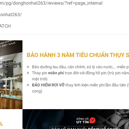
om/pg/donghonhat263/reviews/?ref=page_internal
honhat263/
WATCH
BẢO HÀNH 3 NĂM TIÊU CHUẨN THỤY 
Bảo dưỡng lau dầu, căn chỉnh, xử lý vào nước,… miễn p
Thay pin
miễn phí
trọn đời với đồng hồ pin (trừ pin nă
mặt trời)
BẢO HIỂM RƠI VỠ
thay linh kiện miễn phí lần đầu tiên (
cong)
%