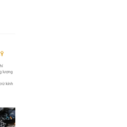
SỸ
hí
ng lượng
trừ kính