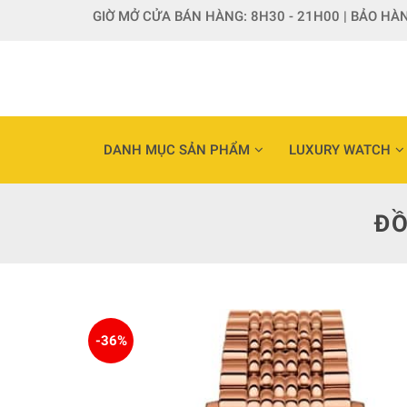
Skip
GIỜ MỞ CỬA BÁN HÀNG: 8H30 - 21H00 | BẢO HÀN
to
content
DANH MỤC SẢN PHẨM
LUXURY WATCH
ĐỒ
-36%