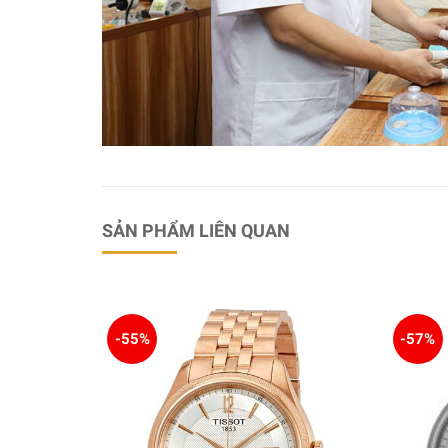
SẢN PHẨM LIÊN QUAN
-55%
-57%