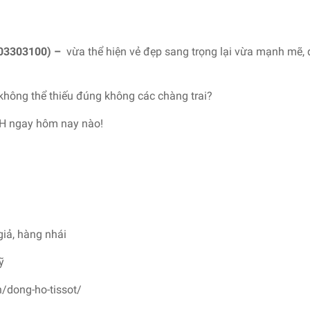
03303100)
–
vừa thể hiện vẻ đẹp sang trọng lại vừa mạnh mẽ,
không thể thiếu đúng không các chàng trai?
H ngay hôm nay nào!
giả, hàng nhái
ỹ
n/dong-ho-tissot/