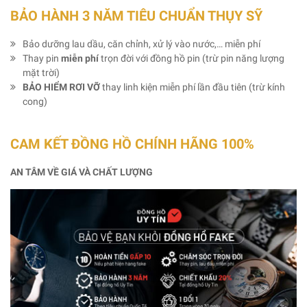
BẢO HÀNH 3 NĂM TIÊU CHUẨN THỤY SỸ
Bảo dưỡng lau dầu, căn chỉnh, xử lý vào nước,… miễn phí
Thay pin
miễn phí
trọn đời với đồng hồ pin (trừ pin năng lượng
mặt trời)
BẢO HIỂM RƠI VỠ
thay linh kiện miễn phí lần đầu tiên (trừ kính
cong)
CAM KẾT ĐỒNG HỒ CHÍNH HÃNG 100%
AN TÂM VỀ GIÁ VÀ CHẤT LƯỢNG