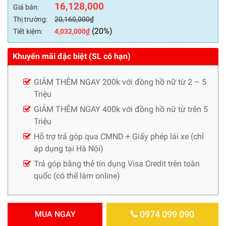
16,128,000
Giá bán:
Thị trường:
20,160,000
₫
(20%)
Tiết kiệm:
4,032,000
₫
Khuyến mãi đặc biệt (SL có hạn)
GIẢM THÊM NGAY 200k với đồng hồ nữ từ 2 – 5
Triệu
GIẢM THÊM NGAY 400k với đồng hồ nữ từ trên 5
Triệu
Hỗ trợ trả góp qua CMND + Giấy phép lái xe (chỉ
áp dụng tại Hà Nội)
Trả góp bằng thẻ tín dụng Visa Credit trên toàn
quốc (có thể làm online)
0974 099 090
MUA NGAY