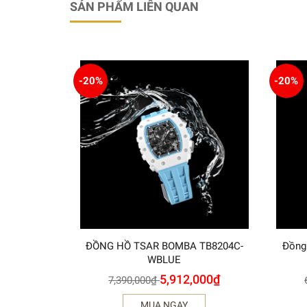
SẢN PHẨM LIÊN QUAN
-20%
-20%
ĐỒNG HỒ TSAR BOMBA TB8204C-
Đồng
WBLUE
5,912,000
₫
7,390,000
₫
MUA NGAY