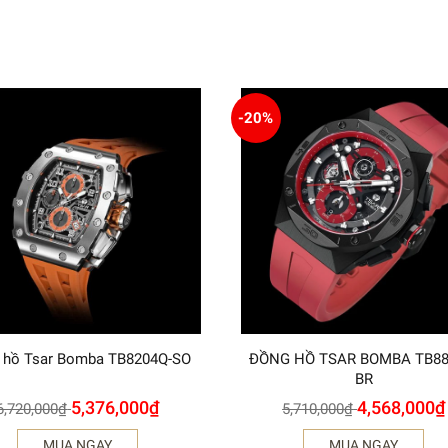
-20%
 hồ Tsar Bomba TB8204Q-SO
ĐỒNG HỒ TSAR BOMBA TB88
BR
5,376,000
₫
4,568,000
₫
6,720,000
₫
5,710,000
₫
MUA NGAY
MUA NGAY