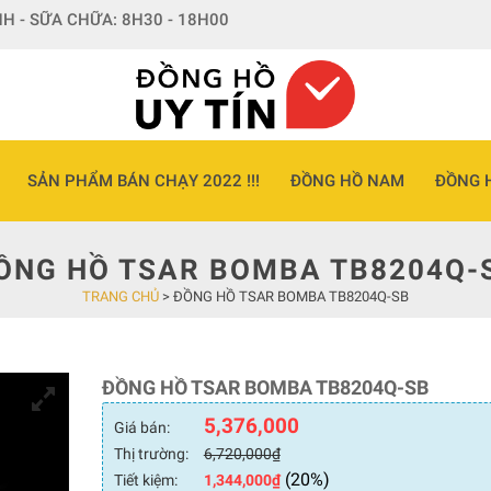
H - SỮA CHỮA: 8H30 - 18H00
SẢN PHẨM BÁN CHẠY 2022 !!!
ĐỒNG HỒ NAM
ĐỒNG 
ỒNG HỒ TSAR BOMBA TB8204Q-
TRANG CHỦ
>
ĐỒNG HỒ TSAR BOMBA TB8204Q-SB
ĐỒNG HỒ TSAR BOMBA TB8204Q-SB
5,376,000
Giá bán:
Thị trường:
6,720,000
₫
(20%)
Tiết kiệm:
1,344,000
₫