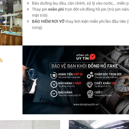
Bảo dưỡng lau dầu, căn chỉnh, xử lý vào nước,… miễn p
Thay pin
miễn phí
trọn đời với đồng hồ pin (trừ pin nă
mặt trời)
BẢO HIỂM RƠI VỠ
thay linh kiện miễn phí lần đầu tiên (
cong)
%