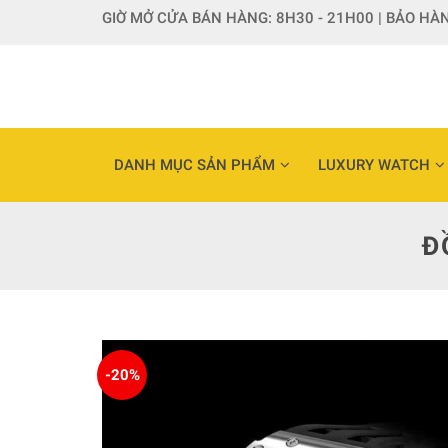
Skip
GIỜ MỞ CỬA BÁN HÀNG: 8H30 - 21H00 | BẢO HÀN
to
content
DANH MỤC SẢN PHẨM
LUXURY WATCH
Đ
-20%