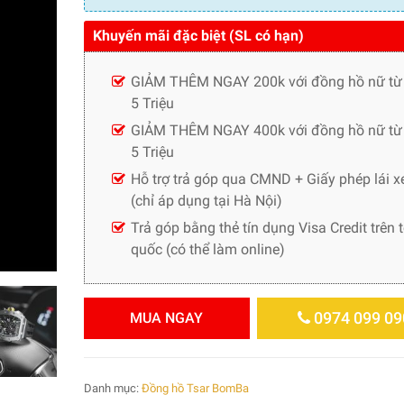
Khuyến mãi đặc biệt (SL có hạn)
GIẢM THÊM NGAY 200k với đồng hồ nữ từ
5 Triệu
GIẢM THÊM NGAY 400k với đồng hồ nữ từ 
5 Triệu
Hỗ trợ trả góp qua CMND + Giấy phép lái x
(chỉ áp dụng tại Hà Nội)
Trả góp bằng thẻ tín dụng Visa Credit trên 
quốc (có thể làm online)
0974 099 09
MUA NGAY
Danh mục:
Đồng hồ Tsar BomBa