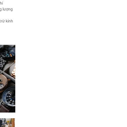
hí
ng lượng
trừ kính