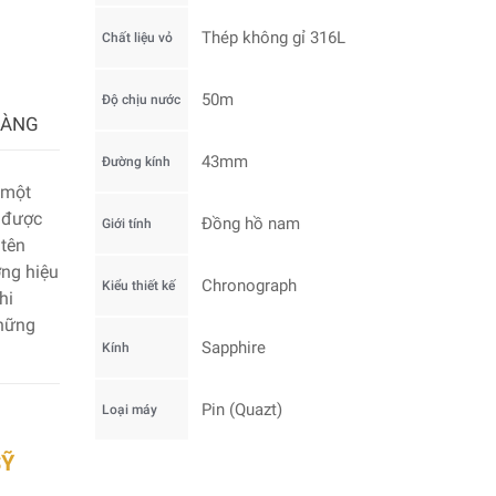
Thép không gỉ 316L
Chất liệu vỏ
50m
Độ chịu nước
HÀNG
43mm
Đường kính
 một
 được
Đồng hồ nam
Giới tính
 tên
ơng hiệu
Chronograph
Kiểu thiết kế
hi
những
Sapphire
Kính
Pin (Quazt)
Loại máy
SỸ