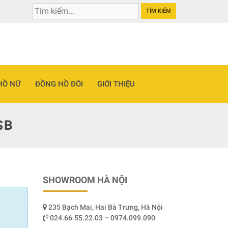
TÌM KIẾM
HỒ NỮ
ĐỒNG HỒ ĐÔI
GIỚI THIỆU
SB
SHOWROOM HÀ NỘI
235 Bạch Mai, Hai Bà Trưng, Hà Nội
024.66.55.22.03 – 0974.099.090