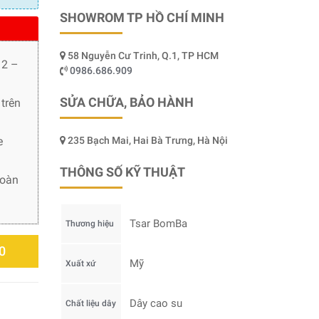
SHOWROM TP HỒ CHÍ MINH
58 Nguyễn Cư Trinh, Q.1, TP HCM
 2 –
0986.686.909
SỬA CHỮA, BẢO HÀNH
trên
e
235 Bạch Mai, Hai Bà Trưng, Hà Nội
THÔNG SỐ KỸ THUẬT
toàn
Tsar BomBa
Thương hiệu
0
Mỹ
Xuất xứ
Dây cao su
Chất liệu dây