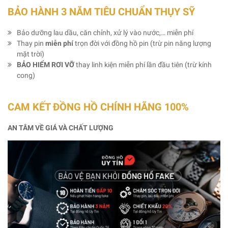
BẢO HÀNH 3 NĂM TIÊU CHUẨN THỤY SỸ
Bảo dưỡng lau dầu, căn chỉnh, xử lý vào nước,… miễn phí
Thay pin
miễn phí
trọn đời với đồng hồ pin (trừ pin năng lượng
mặt trời)
BẢO HIỂM RƠI VỠ
thay linh kiện miễn phí lần đầu tiên (trừ kính
cong)
CAM KẾT ĐỒNG HỒ CHÍNH HÃNG 100%
AN TÂM VỀ GIÁ VÀ CHẤT LƯỢNG