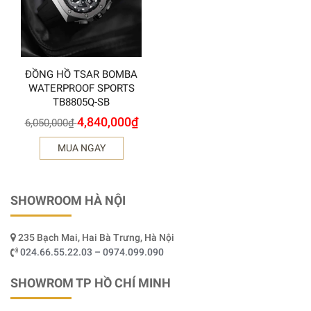
ĐỒNG HỒ TSAR BOMBA
WATERPROOF SPORTS
TB8805Q-SB
4,840,000
₫
6,050,000
₫
MUA NGAY
SHOWROOM HÀ NỘI
235 Bạch Mai, Hai Bà Trưng, Hà Nội
024.66.55.22.03 – 0974.099.090
SHOWROM TP HỒ CHÍ MINH