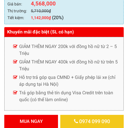
4,568,000
Giá bán:
Thị trường:
5,710,000
₫
(20%)
Tiết kiệm:
1,142,000
₫
Khuyến mãi đặc biệt (SL có hạn)
GIẢM THÊM NGAY 200k với đồng hồ nữ từ 2 – 5
Triệu
GIẢM THÊM NGAY 400k với đồng hồ nữ từ trên 5
Triệu
Hỗ trợ trả góp qua CMND + Giấy phép lái xe (chỉ
áp dụng tại Hà Nội)
Trả góp bằng thẻ tín dụng Visa Credit trên toàn
quốc (có thể làm online)
0974 099 090
MUA NGAY