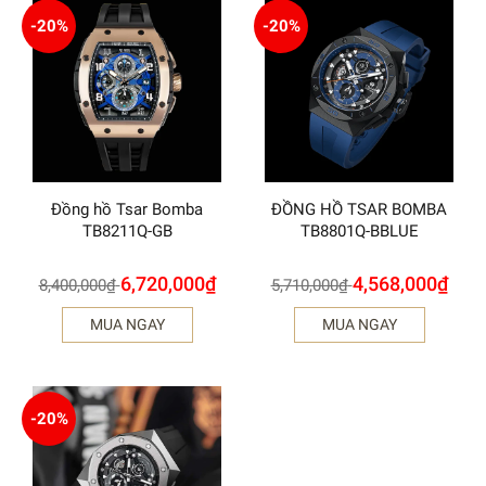
-20%
-20%
Đồng hồ Tsar Bomba
ĐỒNG HỒ TSAR BOMBA
TB8211Q-GB
TB8801Q-BBLUE
6,720,000
₫
4,568,000
₫
8,400,000
₫
5,710,000
₫
MUA NGAY
MUA NGAY
-20%