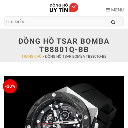
Skip
to
MENU
content
ĐỒNG HỒ TSAR BOMBA
TB8801Q-BB
TRANG CHỦ
>
ĐỒNG HỒ TSAR BOMBA TB8801Q-BB
-20%